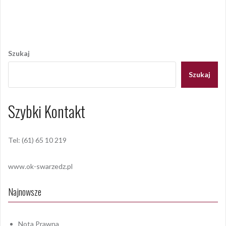
Opublikowany w
2020
,
ARCHIWUM
Nawigacja
wpisu
Szukaj
Szukaj
Szybki Kontakt
Tel: (61) 65 10 219
www.ok-swarzedz.pl
Najnowsze
Nota Prawna