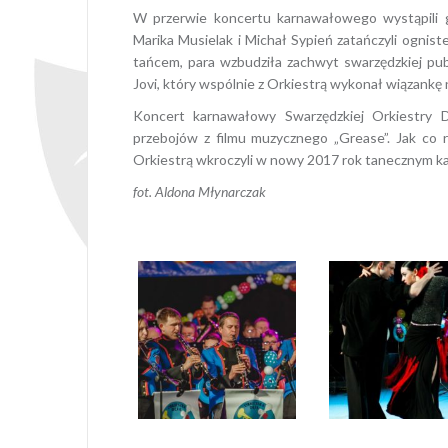
W przerwie koncertu karnawałowego wystąpili go
Marika Musielak i Michał Sypień zatańczyli ogni
tańcem, para wzbudziła zachwyt swarzędzkiej pub
Jovi, który wspólnie z Orkiestrą wykonał wiązankę
Koncert karnawałowy Swarzędzkiej Orkiestry 
przebojów z filmu muzycznego „Grease”. Jak co r
Orkiestrą wkroczyli w nowy 2017 rok tanecznym 
fot. Aldona Młynarczak