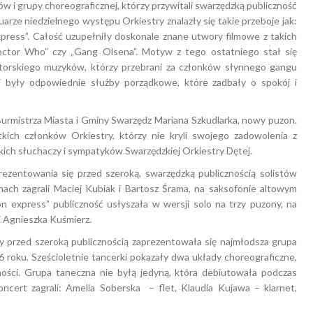
i grupy choreograficznej, którzy przywitali swarzędzką publiczność
rze niedzielnego występu Orkiestry znalazły się takie przeboje jak:
n express”. Całość uzupełniły doskonale znane utwory filmowe z takich
„Doctor Who” czy „Gang Olsena”. Motyw z tego ostatniego stał się
ktorskiego muzyków, którzy przebrani za członków słynnego gangu
li były odpowiednie służby porządkowe, które zadbały o spokój i
 Burmistrza Miasta i Gminy Swarzędz Mariana Szkudlarka, nowy puzon.
ich członków Orkiestry, którzy nie kryli swojego zadowolenia z
kich słuchaczy i sympatyków Swarzędzkiej Orkiestry Dętej.
ezentowania się przed szeroką, swarzędzką publicznością solistów
ach zagrali Maciej Kubiak i Bartosz Śrama, na saksofonie altowym
 express” publiczność usłyszała w wersji solo na trzy puzony, na
i Agnieszka Kuśmierz.
 przed szeroką publicznością zaprezentowała się najmłodsza grupa
 roku. Sześcioletnie tancerki pokazały dwa układy choreograficzne,
ności. Grupa taneczna nie byłą jedyną, która debiutowała podczas
cert zagrali: Amelia Soberska – flet, Klaudia Kujawa – klarnet,