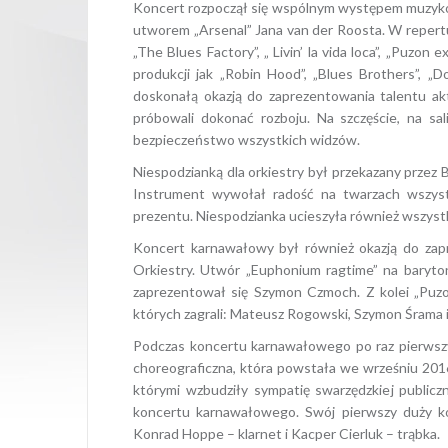
Koncert rozpoczął się wspólnym występem muzyków 
utworem „Arsenal” Jana van der Roosta. W repertua
„The Blues Factory”, „ Livin’ la vida loca”, „Puzo
produkcji jak „Robin Hood”, „Blues Brothers”, 
doskonałą okazją do zaprezentowania talentu a
próbowali dokonać rozboju. Na szczęście, na sa
bezpieczeństwo wszystkich widzów.
Niespodzianką dla orkiestry był przekazany przez
Instrument wywołał radość na twarzach wszystk
prezentu. Niespodzianka ucieszyła również wszyst
Koncert karnawałowy był również okazją do zapr
Orkiestry. Utwór „Euphonium ragtime” na baryton
zaprezentował się Szymon Czmoch. Z kolei „Puzon
których zagrali: Mateusz Rogowski, Szymon Śrama 
Podczas koncertu karnawałowego po raz pierwszy
choreograficzna, która powstała we wrześniu 2016
którymi wzbudziły sympatię swarzędzkiej publicz
koncertu karnawałowego. Swój pierwszy duży kon
Konrad Hoppe – klarnet i Kacper Cierluk – trąbka.