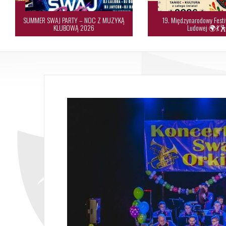
SUMMER SWAJ PARTY – NOC Z MUZYKĄ
19. Międzynarodowy Festi
KLUBOWĄ 2026
Ludowej 🌍💃