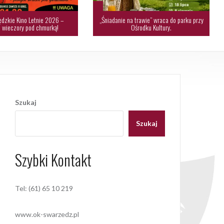
dzkie Kino Letnie 2026 –
„Śniadanie na trawie” wraca do parku przy
 wieczory pod chmurką!
Ośrodku Kultury.
Szukaj
Szukaj
Szybki Kontakt
Tel: (61) 65 10 219
www.ok-swarzedz.pl