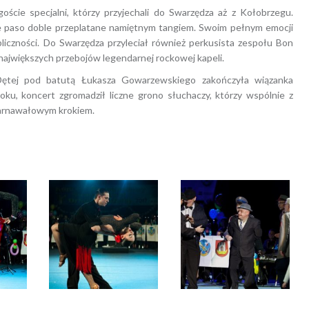
ście specjalni, którzy przyjechali do Swarzędza aż z Kołobrzegu.
ste paso doble przeplatane namiętnym tangiem. Swoim pełnym emocji
liczności. Do Swarzędza przyleciał również perkusista zespołu Bon
 największych przebojów legendarnej rockowej kapeli.
Dętej pod batutą Łukasza Gowarzewskiego zakończyła wiązanka
oku, koncert zgromadził liczne grono słuchaczy, którzy wspólnie z
karnawałowym krokiem.