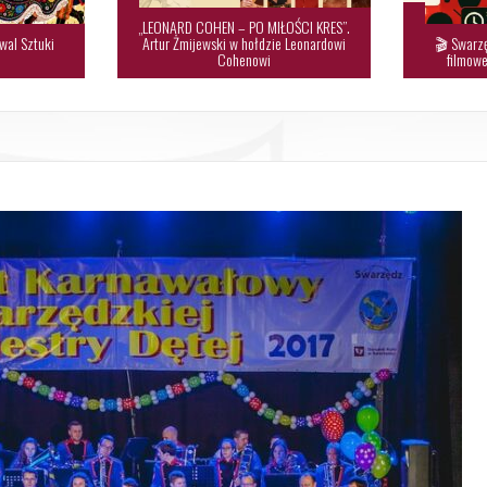
„LEONARD COHEN – PO MIŁOŚCI KRES”.
wal Sztuki
Artur Żmijewski w hołdzie Leonardowi
🎬 Swarzę

Cohenowi
filmowe