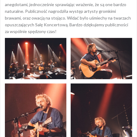
anegdotami, jednocześnie sprawiając wrażenie, że są one bardzo
naturalne. Publiczność nagrodziła występ artysty gromkimi
brawami, oraz owacją na stojąco. Widać było uśmiechy na twarzach
opuszczających Salę Koncertową. Bardzo dziękujemy publiczności
za wspólnie spędzony czas!