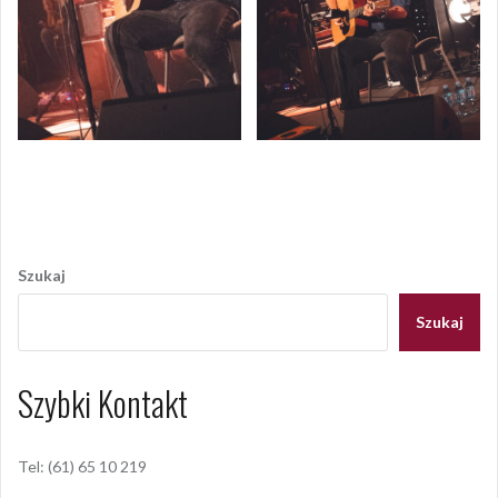
Opublikowany w
AKTUALNOŚCI
Nawigacja
wpisu
Szukaj
Szukaj
Szybki Kontakt
Tel: (61) 65 10 219