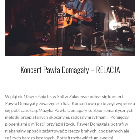
Koncert Pawła Domagały – RELACJA
13 września 2021
Dagmara Szymańska
W piątek 10 września br. w Sali w Zalasewie odbył się koncert
Pawła Domagały. Swarzędzka Sala Koncertowa po brzegi wypełniła
się publicznością. Muzyka Pawła Domagały to zbiór romantycznych
melodii, przeplatanych skocznymi, radosnymi rytmami. Pomiędzy
piosenkami o miłości, przyjaźni i życiu Paweł Domagała potrafi w
niebanalny sposób zażartować z rzeczy błahych, codziennych ale
też tych bardzo istotnych. Potrafi rozbawić tłum swoimi