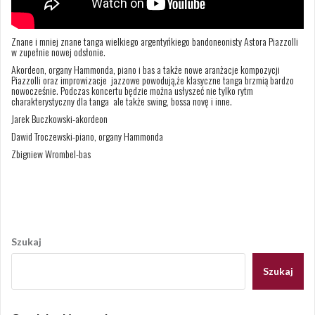
Znane i mniej znane tanga wielkiego argentyńkiego bandoneonisty Astora Piazzolli
w zupełnie nowej odsłonie.
Akordeon, organy Hammonda, piano i bas a także nowe aranżacje kompozycji
Piazzolli oraz improwizacje jazzowe powodują,że klasyczne tanga brzmią bardzo
nowocześnie. Podczas koncertu będzie można usłyszeć nie tylko rytm
charakterystyczny dla tanga ale także swing, bossa novę i inne.
Jarek Buczkowski-akordeon
Dawid Troczewski-piano, organy Hammonda
Zbigniew Wrombel-bas
Opublikowany w
AKTUALNOŚCI
Nawigacja
wpisu
Szukaj
Szukaj