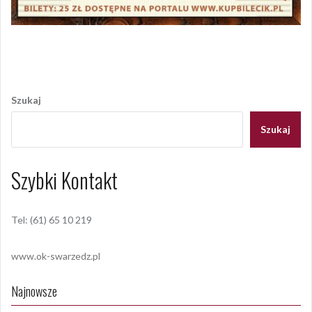
Opublikowany w
AKTUALNOŚCI
Nawigacja
wpisu
Szukaj
Szukaj
Szybki Kontakt
Tel: (61) 65 10 219
www.ok-swarzedz.pl
Najnowsze