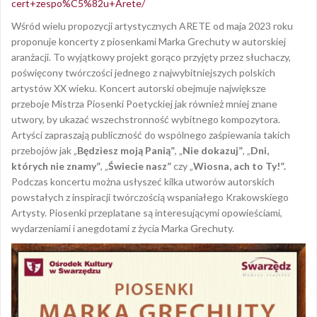
cert+zespo%C5%82u+Arete/
Wśród wielu propozycji artystycznych ARETE od maja 2023 roku
proponuje koncerty z piosenkami Marka Grechuty w autorskiej
aranżacji. To wyjątkowy projekt gorąco przyjęty przez słuchaczy,
poświęcony twórczości jednego z najwybitniejszych polskich
artystów XX wieku. Koncert autorski obejmuje największe
przeboje Mistrza Piosenki Poetyckiej jak również mniej znane
utwory, by ukazać wszechstronność wybitnego kompozytora.
Artyści zapraszają publiczność do wspólnego zaśpiewania takich
przebojów jak „
Będziesz moją Panią”
, „
Nie dokazuj”
, „
Dni,
których nie znamy”
, „
Świecie nasz”
czy „
Wiosna, ach to Ty!”.
Podczas koncertu można usłyszeć kilka utworów autorskich
powstałych z inspiracji twórczością wspaniałego Krakowskiego
Artysty. Piosenki przeplatane są interesującymi opowieściami,
wydarzeniami i anegdotami z życia Marka Grechuty.