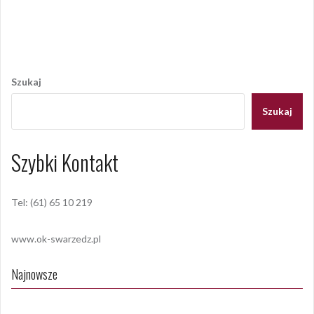
daukszewicz
,
swarzędz
Nawigacja
wpisu
Szukaj
Szukaj
Szybki Kontakt
Tel: (61) 65 10 219
www.ok-swarzedz.pl
Najnowsze