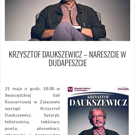
KRZYSZTOF DAUKSZEWICZ – NARESZCIE W
DUDAPESZCIE
11 kwietnia 2017
Piotr
21 maja o godz. 18:00 w
Swarzędzkiej Sali
Koncertowej w Zalasewie
wystąpi Krzysztof
Daukszewicz. Satyryk,
felietonista, tekściarz,
poeta, piosenkarz,
gitarzysta i kompozytor