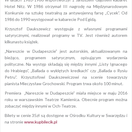
Hotel Nitz. W 1986 otrzymał III nagrodę na Międzynarodowym
Konkursie na sztukę teatralną za antywojenną farsę „Cycek”. Od
1986 do 1990 występował w kabarecie Pod Egidą.
Krzysztof Daukszewicz występuje z własnymi programami
satyrycznymi, realizował programy w TV. Jest również autorem
kilkunastu książek.
„Nareszcie w Dudapeszcie” jest autorskim, aktualizowanym na
bieżąco, programem satyrycznym, opisującym wydarzenia
polityczne. Na występ składają się między innymi „Listy Ignacego
do Hrabiego”, „Ballada o wyklętych kredkach” czy „Ballada o Rysiu
Petru”. Krzysztofowi Daukszewiczowi na scenie towarzyszy
pianista Mieczysław Grochowski. Program trwa około 100 minut.
Premiera „Nareszcie w Dudapeszcie” miała miejsce w maju 2016
roku w warszawskim Teatrze Kamienica. Obecnie program można
zobaczyć między innymi w Och-Teatrze.
Bilety w cenie 35zł są dostępne w Ośrodku Kultury w Swarzędzu i
na stronie
www.kupbilecik.pl
Opublikowany w
2017
,
ARCHIWUM
Tagged
kabaret
,
krzysztof