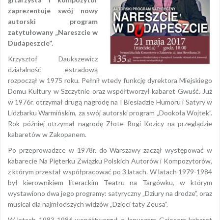
zaprezentuje swój nowy
autorski program
zatytułowany „Nareszcie w
Dudapeszcie”.
Krzysztof Daukszewicz
działalność estradową
rozpoczął w 1975 roku. Pełnił wtedy funkcję dyrektora Miejskiego
Domu Kultury w Szczytnie oraz współtworzył kabaret Gwuść. Już
w 1976r. otrzymał drugą nagrodę na I Biesiadzie Humoru i Satyry w
Lidzbarku Warmińskim, za swój autorski program „Dookoła Wojtek”.
Rok później otrzymał nagrodę Złote Rogi Kozicy na przeglądzie
kabaretów w Zakopanem.
Po przeprowadzce w 1978r. do Warszawy zaczął występować w
kabarecie Na Pięterku Związku Polskich Autorów i Kompozytorów,
z którym przestał współpracować po 3 latach. W latach 1979-1984
był kierownikiem literackim Teatru na Targówku, w którym
wystawiono dwa jego programy: satyryczny „Dziury na drodze”, oraz
musical dla najmłodszych widzów „Dzieci taty Zeusa”.
W latach 1983-1986 współtworzył z Januszem Gajosem kabaret