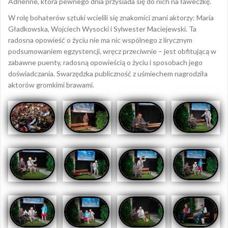
Adrienne, która pewnego dnia przysiada się do nich na ławeczkę.
W rolę bohaterów sztuki wcielili się znakomici znani aktorzy: Maria
Gładkowska, Wojciech Wysocki i Sylwester Maciejewski. Ta
radosna opowieść o życiu nie ma nic wspólnego z lirycznym
podsumowaniem egzystencji, wręcz przeciwnie – jest obfitującą w
zabawne puenty, radosną opowieścią o życiu i sposobach jego
doświadczania. Swarzędzka publiczność z uśmiechem nagrodziła
aktorów gromkimi brawami.