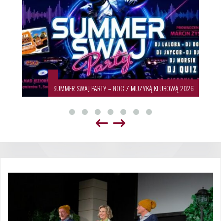
19. Międzynarodowy Festiwal Sztuki Ludowej 🌍💃🕺