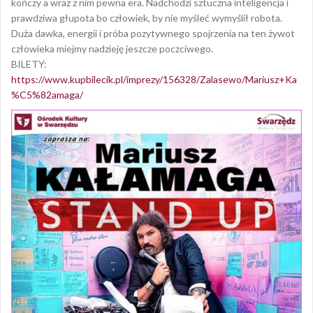
kończy a wraz z nim pewna era. Nadchodzi sztuczna inteligencja i
prawdziwa głupota bo człowiek, by nie myśleć wymyślił robota.
Duża dawka, energii i próba pozytywnego spojrzenia na ten żywot
człowieka miejmy nadzieję jeszcze poczciwego.
BILETY:
https://www.kupbilecik.pl/imprezy/156328/Zalasewo/Mariusz+Ka
%C5%82amaga/