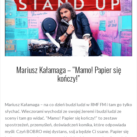
Mariusz Kałamaga – “Mamo! Papier się
kończy!”
14 lutego 2025
Arkadiusz Nowacki Nowacki
Mariusz Kałamaga – na co dzień budzi ludzi w RMF FM i tam go tylko
słychać. Wieczorami wychodzi ze swojej żeremi i budzi ludzi ze
sceny i tam go widać. “Mamo! Papier się kończy!” to zestaw
spostrzeżeń, przemyśleń, doświadczeń komika, które odpowiada
myśli: Czyń BOBRO miej dystans, ssij a będzie Ci ssane. Papier się