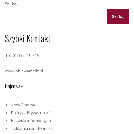
wpisu
Szukaj
Szukaj
Szybki Kontakt
Tel: (61) 65 10 219
www.ok-swarzedz.pl
Najnowsze
Nota Prawna
Polityka Prywatności
Klauzula informacyjna
Deklaracja dostępności