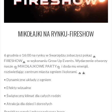
MIKOŁAJKI NA RYNKU-FIRESHOW
2 grudnia 2025
Arkadiusz Nowacki Nowacki
6 grudnia o 16:00 na rynku w Swarzędzu zobaczysz pokaz
FIRESHOW
w wykonaniu Grow Up Events. Wydarzenie otworzy
nasze
MIKOŁAJKOWE PARTY
i doda mu energii,
rozś
wietlając centrum miasta ogniem i kolorami.
• Dynamiczne układy z ogniem
• Efekty wizualne
• Świąteczny klimat dla całych rodzin
• Atrakcja dla dzieci i dorosłych
Przyjdź na rynek i zobacz pokaz na żywo.