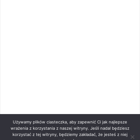
Używamy plików ciasteczka, aby zapewnić Ci jak najlepsze
wrażenia z korzystania z naszej witryny. Jeśli nadal będziesz
korzystać z tej witryny, będziemy zakładać, że jesteś z niej