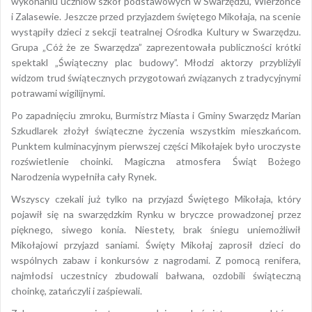
wykonaniu uczniów szkół podstawowych w Swarzędzu, Wierzonce
i Zalasewie. Jeszcze przed przyjazdem świętego Mikołaja, na scenie
wystąpiły dzieci z sekcji teatralnej Ośrodka Kultury w Swarzędzu.
Grupa „Cóż że ze Swarzędza” zaprezentowała publiczności krótki
spektakl „Świąteczny plac budowy”. Młodzi aktorzy przybliżyli
widzom trud świątecznych przygotowań związanych z tradycyjnymi
potrawami wigilijnymi.
Po zapadnięciu zmroku, Burmistrz Miasta i Gminy Swarzędz Marian
Szkudlarek złożył świąteczne życzenia wszystkim mieszkańcom.
Punktem kulminacyjnym pierwszej części Mikołajek było uroczyste
rozświetlenie choinki. Magiczna atmosfera Świąt Bożego
Narodzenia wypełniła cały Rynek.
Wszyscy czekali już tylko na przyjazd Świętego Mikołaja, który
pojawił się na swarzędzkim Rynku w bryczce prowadzonej przez
pięknego, siwego konia. Niestety, brak śniegu uniemożliwił
Mikołajowi przyjazd saniami. Święty Mikołaj zaprosił dzieci do
wspólnych zabaw i konkursów z nagrodami. Z pomocą renifera,
najmłodsi uczestnicy zbudowali bałwana, ozdobili świąteczną
choinkę, zatańczyli i zaśpiewali.