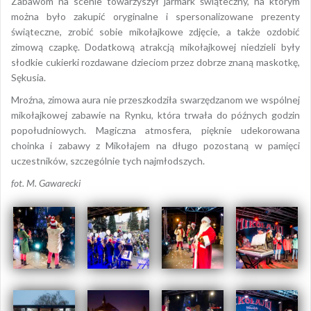
Zabawom na scenie towarzyszył jarmark świąteczny, na którym
można było zakupić oryginalne i spersonalizowane prezenty
świąteczne, zrobić sobie mikołajkowe zdjęcie, a także ozdobić
zimową czapkę. Dodatkową atrakcją mikołajkowej niedzieli były
słodkie cukierki rozdawane dzieciom przez dobrze znaną maskotkę,
Sękusia.
Mroźna, zimowa aura nie przeszkodziła swarzędzanom we wspólnej
mikołajkowej zabawie na Rynku, która trwała do późnych godzin
popołudniowych. Magiczna atmosfera, pięknie udekorowana
choinka i zabawy z Mikołajem na długo pozostaną w pamięci
uczestników, szczególnie tych najmłodszych.
fot. M. Gawarecki