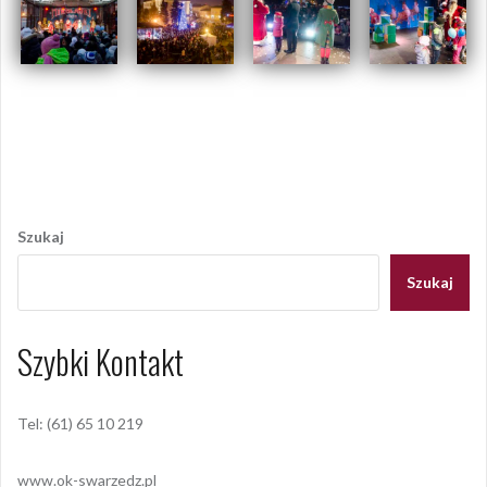
Opublikowany w
2016
,
ARCHIWUM
Tagged
mikołajki
,
swarzędz
Nawigacja
wpisu
Szukaj
Szukaj
Szybki Kontakt
Tel: (61) 65 10 219
www.ok-swarzedz.pl