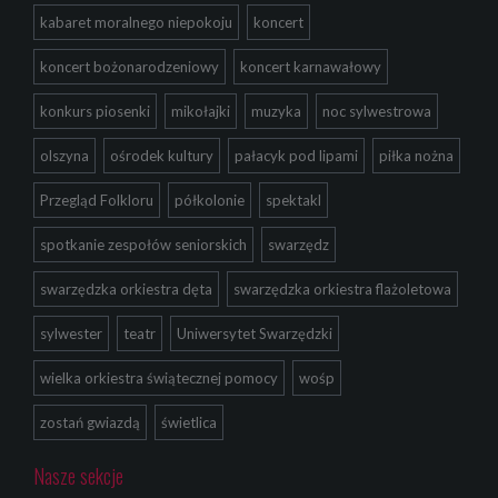
kabaret moralnego niepokoju
koncert
koncert bożonarodzeniowy
koncert karnawałowy
konkurs piosenki
mikołajki
muzyka
noc sylwestrowa
olszyna
ośrodek kultury
pałacyk pod lipami
piłka nożna
Przegląd Folkloru
półkolonie
spektakl
spotkanie zespołów seniorskich
swarzędz
swarzędzka orkiestra dęta
swarzędzka orkiestra flażoletowa
sylwester
teatr
Uniwersytet Swarzędzki
wielka orkiestra świątecznej pomocy
wośp
zostań gwiazdą
świetlica
Nasze sekcje