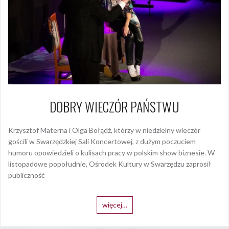
DOBRY WIECZÓR PAŃSTWU
Krzysztof Materna i Olga Bołądź, którzy w niedzielny wieczór
gościli w Swarzędzkiej Sali Koncertowej, z dużym poczuciem
humoru opowiedzieli o kulisach pracy w polskim show biznesie. W
listopadowe popołudnie, Ośrodek Kultury w Swarzędzu zaprosił
publiczność
więcej…