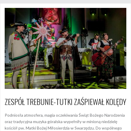
ZESPÓŁ TREBUNIE-TUTKI ZAŚPIEWAŁ KOLĘDY
Podniosła atmosfera, magia oczekiwania Świąt Bożego Narodzenia
oraz tradycyjna muzyka góralska wypełniły w minioną niedzielę
kościół pw. Matki Bożej Miłosierdzia w Swarzędzu. Do wspólnego