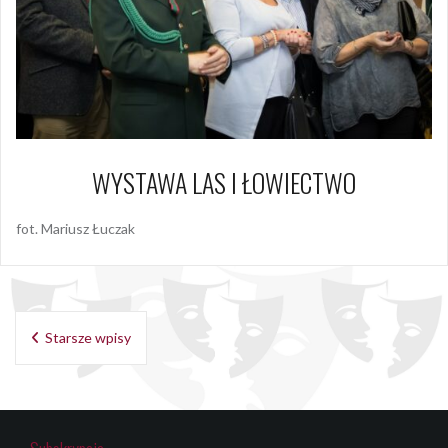
WYSTAWA LAS I ŁOWIECTWO
fot. Mariusz Łuczak
Nawigacja
Starsze wpisy
po
wpisach