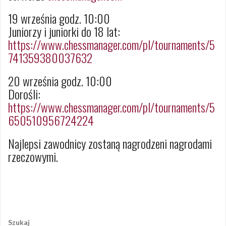
19 września godz. 10:00
Juniorzy i juniorki do 18 lat:
https://www.chessmanager.com/pl/tournaments/5
741359380037632
20 września godz. 10:00
Dorośli:
https://www.chessmanager.com/pl/tournaments/5
650510956724224
Najlepsi zawodnicy zostaną nagrodzeni nagrodami
rzeczowymi.
Opublikowany w
2020
,
ARCHIWUM
Nawigacja
wpisu
Szukaj