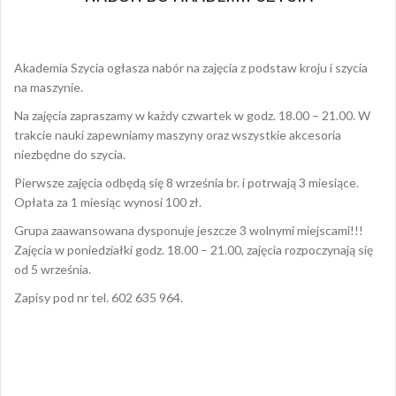
25 sierpnia 2022
Dagmara Szymańska
Akademia Szycia ogłasza nabór na zajęcia z podstaw kroju i szycia
na maszynie.
Na zajęcia zapraszamy w każdy czwartek w godz. 18.00 – 21.00. W
trakcie nauki zapewniamy maszyny oraz wszystkie akcesoria
niezbędne do szycia.
Pierwsze zajęcia odbędą się 8 września br. i potrwają 3 miesiące.
Opłata za 1 miesiąc wynosi 100 zł.
Grupa zaawansowana dysponuje jeszcze 3 wolnymi miejscami!!!
Zajęcia w poniedziałki godz. 18.00 – 21.00, zajęcia rozpoczynają się
od 5 września.
Zapisy pod nr tel. 602 635 964.
Opublikowany w
AKTUALNOŚCI
Nawigacja