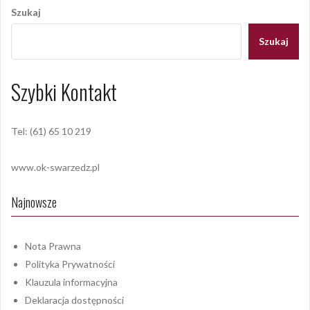
wpisu
Szukaj
Szukaj
Szybki Kontakt
Tel: (61) 65 10 219
www.ok-swarzedz.pl
Najnowsze
Nota Prawna
Polityka Prywatności
Klauzula informacyjna
Deklaracja dostępności