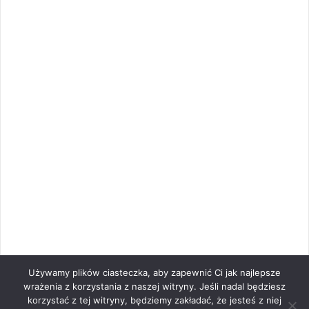
Używamy plików ciasteczka, aby zapewnić Ci jak najlepsze
wrażenia z korzystania z naszej witryny. Jeśli nadal będziesz
korzystać z tej witryny, będziemy zakładać, że jesteś z niej