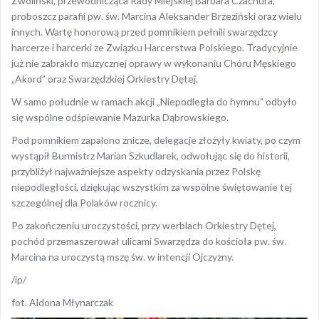
Zwoliński, przewodnicząca Rady Miejskiej Barbara Czachura,
proboszcz parafii pw. św. Marcina Aleksander Brzeziński oraz wielu
innych. Wartę honorową przed pomnikiem pełnili swarzędzcy
harcerze i harcerki ze Związku Harcerstwa Polskiego. Tradycyjnie
już nie zabrakło muzycznej oprawy w wykonaniu Chóru Męskiego
„Akord” oraz Swarzędzkiej Orkiestry Dętej.
W samo południe w ramach akcji „Niepodległa do hymnu” odbyło
się wspólne odśpiewanie Mazurka Dąbrowskiego.
Pod pomnikiem zapalono znicze, delegacje złożyły kwiaty, po czym
wystąpił Burmistrz Marian Szkudlarek, odwołując się do historii,
przybliżył najważniejsze aspekty odzyskania przez Polskę
niepodległości, dziękując wszystkim za wspólne świętowanie tej
szczególnej dla Polaków rocznicy.
Po zakończeniu uroczystości, przy werblach Orkiestry Dętej,
pochód przemaszerował ulicami Swarzędza do kościoła pw. św.
Marcina na uroczystą mszę św. w intencji Ojczyzny.
/ip/
fot. Aldona Młynarczak