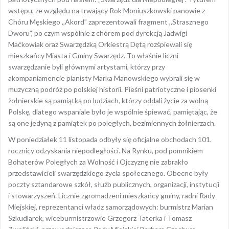
wstępu, ze względu na trwający Rok Moniuszkowski panowie z
Chóru Męskiego ,,Akord” zaprezentowali fragment ,,Strasznego
Dworu”, po czym wspólnie z chórem pod dyrekcją Jadwigi
Maćkowiak oraz Swarzędzką Orkiestrą Dętą rozśpiewali się
mieszkańcy Miasta i Gminy Swarzędz. To właśnie liczni
swarzędzanie byli głównymi artystami, którzy przy
akompaniamencie pianisty Marka Manowskiego wybrali się w
muzyczną podróż po polskiej historii. Pieśni patriotyczne i piosenki
żołnierskie są pamiątką po ludziach, którzy oddali życie za wolną
Polskę, dlatego wspaniale było je wspólnie śpiewać, pamiętając, że
są one jedyną z pamiątek po poległych, bezimiennych żołnierzach.
W poniedziałek 11 listopada odbyły się oficjalne obchodach 101.
rocznicy odzyskania niepodległości. Na Rynku, pod pomnikiem
Bohaterów Poległych za Wolność i Ojczyznę nie zabrakło
przedstawicieli swarzędzkiego życia społecznego. Obecne były
poczty sztandarowe szkół, służb publicznych, organizacji, instytucji
i stowarzyszeń. Licznie zgromadzeni mieszkańcy gminy, radni Rady
Miejskiej, reprezentanci władz samorządowych: burmistrz Marian
Szkudlarek, wiceburmistrzowie Grzegorz Taterka i Tomasz