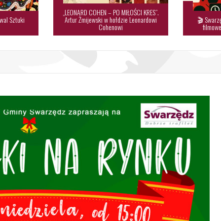
„LEONARD COHEN – PO MIŁOŚCI KRES”.
wal Sztuki
Artur Żmijewski w hołdzie Leonardowi
🎬 Swarzę

Cohenowi
filmowe