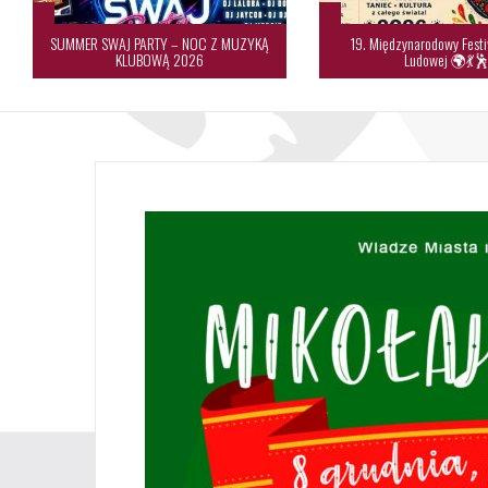
SUMMER SWAJ PARTY – NOC Z MUZYKĄ
19. Międzynarodowy Festi
KLUBOWĄ 2026
Ludowej 🌍💃