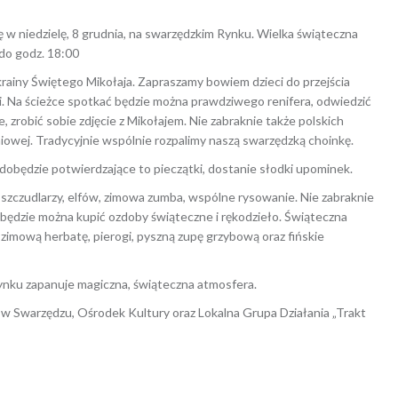
 w niedzielę, 8 grudnia, na swarzędzkim Rynku. Wielka świąteczna
 do godz. 18:00
krainy Świętego Mikołaja. Zapraszamy bowiem dzieci do przejścia
kki. Na ścieżce spotkać będzie można prawdziwego renifera, odwiedzić
, zrobić sobie zdjęcie z Mikołajem. Nie zabraknie także polskich
iowej. Tradycyjnie wspólnie rozpalimy naszą swarzędzką choinkę.
zdobędzie potwierdzające to pieczątki, dostanie słodki upominek.
da szczudlarzy, elfów, zimowa zumba, wspólne rysowanie. Nie zabraknie
będzie można kupić ozdoby świąteczne i rękodzieło. Świąteczna
zimową herbatę, pierogi, pyszną zupę grzybową oraz fińskie
ynku zapanuje magiczna, świąteczna atmosfera.
 w Swarzędzu, Ośrodek Kultury oraz Lokalna Grupa Działania „Trakt