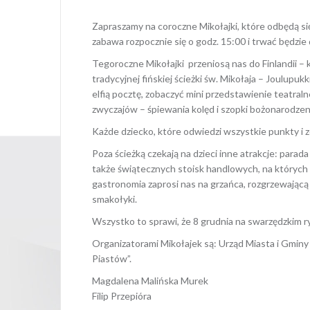
Zapraszamy na coroczne Mikołajki, które odbędą się
zabawa rozpocznie się o godz. 15:00 i trwać będzie
Tegoroczne Mikołajki przeniosą nas do Finlandii – 
tradycyjnej fińskiej ścieżki św. Mikołaja – Joulupu
elfią pocztę, zobaczyć mini przedstawienie teatralne
zwyczajów – śpiewania kolęd i szopki bożonarodzen
Każde dziecko, które odwiedzi wszystkie punkty i 
Poza ścieżką czekają na dzieci inne atrakcje: para
także świątecznych stoisk handlowych, na których 
gastronomia zaprosi nas na grzańca, rozgrzewającą 
smakołyki.
Wszystko to sprawi, że 8 grudnia na swarzędzkim r
Organizatorami Mikołajek są: Urząd Miasta i Gminy
Piastów”.
Magdalena Malińska Murek
Filip Przepióra