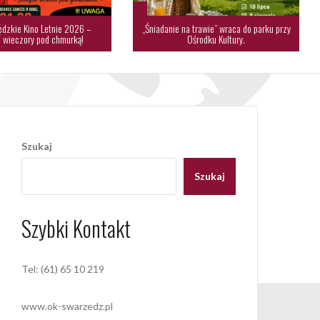
dzkie Kino Letnie 2026 –
„Śniadanie na trawie” wraca do parku przy
 wieczory pod chmurką!
Ośrodku Kultury.
Szukaj
Szukaj
Szybki Kontakt
Tel: (61) 65 10 219
www.ok-swarzedz.pl