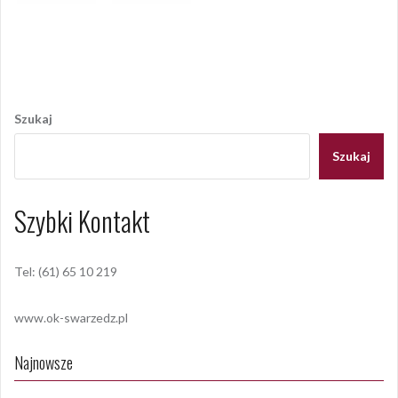
Opublikowany w
2015
,
ARCHIWUM
Tagged
pałacyk pod lipami
,
środowe wieczory
Nawigacja
wpisu
Szukaj
Szukaj
Szybki Kontakt
Tel: (61) 65 10 219
www.ok-swarzedz.pl
Najnowsze