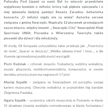
Pałacyku Pod Lipami za nami. Był to wieczór prawdziwie
wyjątkowy bowiem o miłości, którą tak pięknie opisywała i o
niej śpiewała świętej pamięci Renata Zaradna- bohaterka
koncertu „O miłości nigdy nie za wiele”. Autorka sercem
związana z gminą Swarzędz. Napisała 12 piosenek promujących
nasze miasto, między innymi: „ Swarzędz City” Swarzędzki Klub
Sportowy UNIA; Piosenka o Wierzenicy. Tworzyła także
piosenki dla dzieci i dla młodzieży.
W środę, 04 listopada usłyszeliśmy takie przeboje jak: „Powrócisz
do mnie”, „Spacer w deszczu”, „Wielka zabawa trwa” i inne…. a dla
tłumnie zgromadzonej publiczności wystąpili:
Piotr Kuźniak –
członek zespołu Trubadurzy, wybitny wokalista,
muzyk, gitarzysta, multiinstrumentalista, kompozytor, w swoim
dorobku artystycznym ma nagranych 17 płyt.
Maciej Szpalik
– związany ze Swarzędzem od początku swojej
kariery muzycznej. Obecnie wokalista w poznańskim big bandzie
Zbigniewa Pawlaka.
Agata Szpalik
– uczennica szkoły muzycznej w Poznaniu w klasie
IV drugiego stopnia wydziału rozrywkowego w klasie fortepianu i