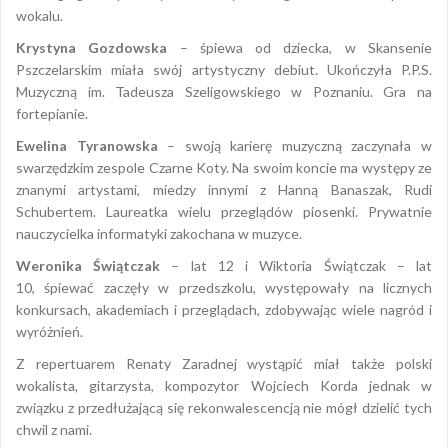
wokalu.
Krystyna Gozdowska
– śpiewa od dziecka, w Skansenie
Pszczelarskim miała swój artystyczny debiut. Ukończyła P.P.S.
Muzyczną im. Tadeusza Szeligowskiego w Poznaniu. Gra na
fortepianie.
Ewelina Tyranowska
– swoją karierę muzyczną zaczynała w
swarzędzkim zespole Czarne Koty. Na swoim koncie ma występy ze
znanymi artystami, miedzy innymi z Hanną Banaszak, Rudi
Schubertem. Laureatka wielu przeglądów piosenki. Prywatnie
nauczycielka informatyki zakochana w muzyce.
Weronika Świątczak
– lat 12 i Wiktoria Świątczak – lat
10, śpiewać zaczęły w przedszkolu, występowały na licznych
konkursach, akademiach i przeglądach, zdobywając wiele nagród i
wyróżnień.
Z repertuarem Renaty Zaradnej wystąpić miał także polski
wokalista, gitarzysta, kompozytor Wojciech Korda jednak w
związku z przedłużającą się rekonwalescencją nie mógł dzielić tych
chwil z nami.