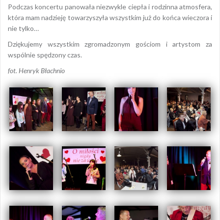
Podczas koncertu panowała niezwykle ciepła i rodzinna atmosfera,
która mam nadzieję towarzyszyła wszystkim już do końca wieczora i
nie tylko…
Dziękujemy wszystkim zgromadzonym gościom i artystom za
wspólnie spędzony czas.
fot. Henryk Błachnio