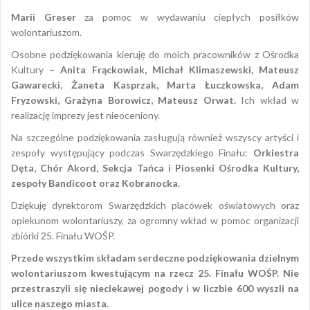
Marii Greser
za pomoc w wydawaniu ciepłych posiłków
wolontariuszom.
Osobne podziękowania kieruję do moich pracowników z Ośrodka
Kultury
– Anita Frąckowiak, Michał Klimaszewski, Mateusz
Gawarecki, Żaneta Kasprzak, Marta Łuczkowska, Adam
Fryzowski, Grażyna Borowicz,
Mateusz Orwat.
Ich wkład w
realizację imprezy jest nieoceniony.
Na szczególne podziękowania zasługują również wszyscy artyści i
zespoły występujący podczas Swarzędzkiego Finału:
Orkiestra
Dęta, Chór Akord, Sekcja Tańca i Piosenki Ośrodka Kultury,
zespoły Bandicoot oraz Kobranocka.
Dziękuję dyrektorom Swarzędzkich placówek oświatowych oraz
opiekunom wolontariuszy, za ogromny wkład w pomoc organizacji
zbiórki 25. Finału WOŚP.
Przede wszystkim składam serdeczne podziękowania dzielnym
wolontariuszom kwestującym na rzecz 25. Finału WOŚP. Nie
przestraszyli się nieciekawej pogody i w liczbie 600 wyszli na
ulice naszego miasta.