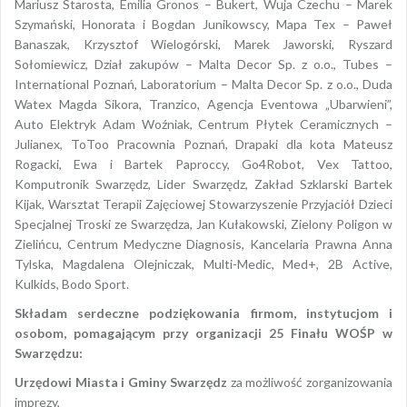
Mariusz Starosta, Emilia Gronos – Bukert, Wuja Czechu – Marek
Szymański, Honorata i Bogdan Junikowscy, Mapa Tex – Paweł
Banaszak, Krzysztof Wielogórski, Marek Jaworski, Ryszard
Sołomiewicz, Dział zakupów – Malta Decor Sp. z o.o., Tubes –
International Poznań, Laboratorium – Malta Decor Sp. z o.o., Duda
Watex Magda Sikora, Tranzico, Agencja Eventowa „Ubarwieni”,
Auto Elektryk Adam Woźniak, Centrum Płytek Ceramicznych –
Julianex, ToToo Pracownia Poznań, Drapaki dla kota Mateusz
Rogacki, Ewa i Bartek Paproccy, Go4Robot, Vex Tattoo,
Komputronik Swarzędz, Lider Swarzędz, Zakład Szklarski Bartek
Kijak, Warsztat Terapii Zajęciowej Stowarzyszenie Przyjaciół Dzieci
Specjalnej Troski ze Swarzędza, Jan Kułakowski, Zielony Poligon w
Zielińcu, Centrum Medyczne Diagnosis, Kancelaria Prawna Anna
Tylska, Magdalena Olejniczak, Multi-Medic, Med+, 2B Active,
Kulkids, Bodo Sport.
Składam serdeczne podziękowania firmom, instytucjom i
osobom, pomagającym przy organizacji 25 Finału WOŚP w
Swarzędzu:
Urzędowi Miasta i Gminy Swarzędz
za możliwość zorganizowania
imprezy,