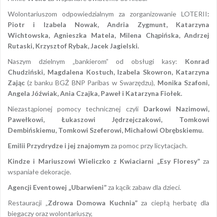
Wolontariuszom odpowiedzialnym za zorganizowanie LOTERII
:
Piotr i Izabela Nowak, Andria Zygmunt, Katarzyna
Wichtowska, Agnieszka Matela, Milena Chąpińska, Andrzej
Rutaski, Krzysztof Rybak, Jacek Jagielski.
Naszym dzielnym „bankierom” od obsługi kasy:
Konrad
Chudziński, Magdalena Kostuch, Izabela Skowron, Katarzyna
Zając
(z banku BGŻ BNP Paribas w Swarzędzu),
Monika Szafoni,
Angela Jóźwiak, Ania Czajka, Paweł i Katarzyna Fiołek.
Niezastąpionej pomocy technicznej czyli
Darkowi Nazimowi,
Pawełkowi, Łukaszowi Jędrzejczakowi, Tomkowi
Dembińskiemu, Tomkowi Szeferowi,
Michałowi Obrębskiemu.
Emilii Przydrydze i jej znajomym
za pomoc przy licytacjach.
Kindze i Mariuszowi Wieliczko z Kwiaciarni „Esy Floresy”
za
wspaniałe dekoracje.
Agencji Eventowej „Ubarwieni”
za kącik zabaw dla dzieci.
Restauracji „
Zdrowa Domowa Kuchnia”
za ciepłą herbatę dla
biegaczy oraz wolontariuszy,