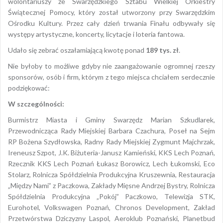
wolontariuszy ze Swarzędzkiego Sztabu Wielkiej Orkiestry
Świątecznej Pomocy, który został utworzony przy Swarzędzkim
Ośrodku Kultury. Przez cały dzień trwania Finału odbywały się
występy artystyczne, koncerty, licytacje i loteria fantowa.
Udało się zebrać oszałamiającą kwotę ponad
189 tys. zł
.
Nie byłoby to możliwe gdyby nie zaangażowanie ogromnej rzeszy
sponsorów, osób i firm, którym z tego miejsca chciałem serdecznie
podziękować:
W szczególności:
Burmistrz Miasta i Gminy Swarzędz Marian Szkudlarek,
Przewodnicząca Rady Miejskiej Barbara Czachura, Poseł na Sejm
RP Bożena Szydłowska, Radny Rady Miejskiej Zygmunt Majchrzak,
Ireneusz Szpot, J.K. Biżuteria-Janusz Kamieński, KKS Lech Poznań,
Rzecznik KKS Lech Poznań Łukasz Borowicz, Lech Łukomski, Eco
Stolarz, Rolnicza Spółdzielnia Produkcyjna Kruszewnia, Restauracja
„Między Nami” z Paczkowa, Zakłady Mięsne Andrzej Bystry, Rolnicza
Spółdzielnia Produkcyjna „Pokój” Paczkowo, Telewizja STK,
Eurohotel, Volkswagen Poznań, Chronos Development, Zakład
Przetwórstwa Dziczyzny Laspol, Aeroklub Poznański, Planetbud