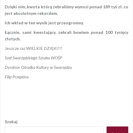
Dzięki nim, kwota którą zebraliśmy wynosi ponad 189 tyś zł. co
jest absolutnym rekordem.
Ich wkład w ten wynik jest przeogromny.
Łącznie, sami kwestujący, zebrali bowiem ponad
100 tysięcy
złotych.
Jeszcze raz WIELKIE DZIĘKI!!!
Szef Swarzędzkiego Sztabu WOŚP
Dyrektor Ośrodka Kultury w Swarzędzu
Filip Przepióra
Opublikowany w
2017
,
ARCHIWUM
Tagged
swarzędz
,
wielka
orkiestra świątecznej pomocy
,
wośp
Nawigacja
wpisu
Szukaj