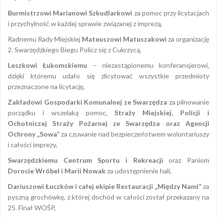
Burmistrzowi Marianowi Szkudlarkowi
za pomoc przy licytacjach
i przychylność w każdej sprawie związanej z imprezą,
Radnemu Rady Miejskiej
Mateuszowi Matuszakowi
za organizację
2. Swarzędzkiego Biegu Policz się z Cukrzycą,
Leszkowi Łukomskiemu
– niezastąpionemu konferansjerowi,
dzięki któremu udało się zlicytować wszystkie przedmioty
przeznaczone na licytację,
Zakładowi Gospodarki Komunalnej ze Swarzędza
za pilnowanie
porządku i wszelaką pomoc,
Straży Miejskiej, Policji i
Ochotniczej Straży Pożarnej ze Swarzędza oraz Agencji
Ochrony „Sowa”
za czuwanie nad bezpieczeństwem wolontariuszy
i całości imprezy,
Swarzędzkiemu Centrum Sportu i Rekreacji
oraz Paniom
Dorocie Wróbel i Marii Nowak
za udostępnienie hali,
Dariuszowi Łuczków i całej ekipie
Restauracji „Między Nami”
za
pyszną grochówkę, z której dochód w całości został przekazany na
25. Finał WOŚP,