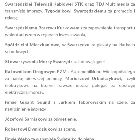
Swarzędzkiej Telewizji Kablowej STK oraz TDJ Multimedia
za
transmisję imprezy,
Tygodnikowi Swarzędzkiemu
za promocję i
relację,
Swarzędzkiemu Bractwu Kurkowemu
za zapewnienie transportu
wolontariuszom w rejonach kwestowania,
Spółdzielni Mieszkaniowej w Swarzędzu
za plakaty na klatkach
schodowych,
Stowarzyszeniu Morsy Swarzędz
za lodową kąpiel,
Ratownikom Drogowym PZM
z Automobilklubu Wielkopolskiego
za naukę pierwszej pomocy,
Mariuszowi Urbańczykowi,
czyli
elektrykowi, na którym zawsze można polegać za obsługę
elektryczną imprezy,
Firmie
Gigant Sound
z Jurkiem Taborowskim
na czele, za
nagłośnienie imprezy,
Józefowi Sarniakowi
za oświetlenie,
Robertowi Dymidziukowi
za scenę.
Firmie
Weko
za wspaniałe Światełko do nieba.