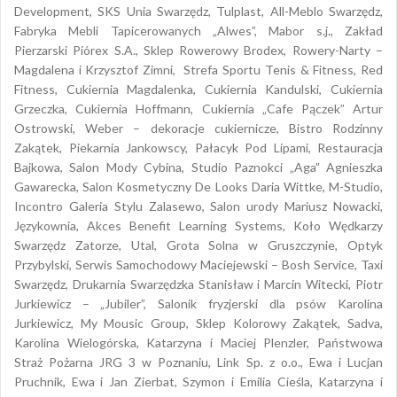
Development, SKS Unia Swarzędz, Tulplast, All-Meblo Swarzędz,
Fabryka Mebli Tapicerowanych „Alwes”, Mabor s.j., Zakład
Pierzarski Piórex S.A., Sklep Rowerowy Brodex, Rowery-Narty –
Magdalena i Krzysztof Zimni, Strefa Sportu Tenis & Fitness, Red
Fitness, Cukiernia Magdalenka, Cukiernia Kandulski, Cukiernia
Grzeczka, Cukiernia Hoffmann, Cukiernia „Cafe Pączek” Artur
Ostrowski, Weber – dekoracje cukiernicze, Bistro Rodzinny
Zakątek, Piekarnia Jankowscy, Pałacyk Pod Lipami, Restauracja
Bajkowa, Salon Mody Cybina, Studio Paznokci „Aga” Agnieszka
Gawarecka, Salon Kosmetyczny De Looks Daria Wittke, M-Studio,
Incontro Galeria Stylu Zalasewo, Salon urody Mariusz Nowacki,
Językownia, Akces Benefit Learning Systems, Koło Wędkarzy
Swarzędz Zatorze, Utal, Grota Solna w Gruszczynie, Optyk
Przybylski, Serwis Samochodowy Maciejewski – Bosh Service, Taxi
Swarzędz, Drukarnia Swarzędzka Stanisław i Marcin Witecki, Piotr
Jurkiewicz – „Jubiler”, Salonik fryzjerski dla psów Karolina
Jurkiewicz, My Mousic Group, Sklep Kolorowy Zakątek, Sadva,
Karolina Wielogórska, Katarzyna i Maciej Plenzler, Państwowa
Straż Pożarna JRG 3 w Poznaniu, Link Sp. z o.o., Ewa i Lucjan
Pruchnik, Ewa i Jan Zierbat, Szymon i Emilia Cieśla, Katarzyna i