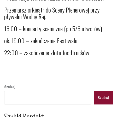
Przemarsz orkiestr do Sceny Plenerowej przy
pływalni Wodny Raj.
16.00 – koncerty sceniczne (po 5/6 utworów)
ok. 19.00 – zakończenie Festiwalu
22:00 – zakończenie zlotu foodtrucków
Opublikowany w
ukryte
Nawigacja
wpisu
Szukaj
Szukaj
Szybki Kontakt