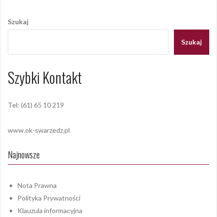
Nawigacja
wpisu
Szukaj
Szukaj
Szybki Kontakt
Tel: (61) 65 10 219
www.ok-swarzedz.pl
Najnowsze
Nota Prawna
Polityka Prywatności
Klauzula informacyjna