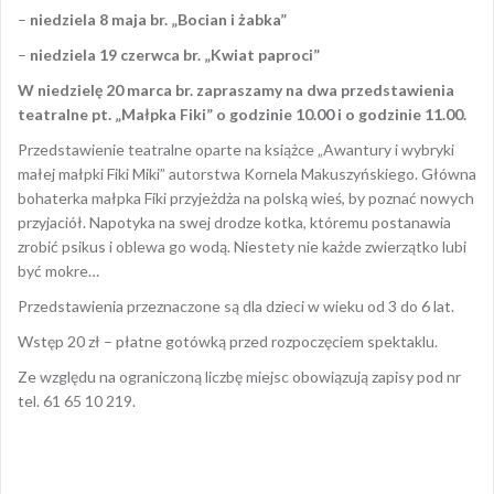
–
niedziela 8 maja br. „Bocian i żabka”
–
niedziela 19 czerwca br. „Kwiat paproci”
W niedzielę 20 marca br. zapraszamy na dwa przedstawienia
teatralne pt. „Małpka Fiki” o godzinie 10.00 i o godzinie 11.00.
Przedstawienie teatralne oparte na książce „Awantury i wybryki
małej małpki Fiki Miki” autorstwa Kornela Makuszyńskiego. Główna
bohaterka małpka Fiki przyjeżdża na polską wieś, by poznać nowych
przyjaciół. Napotyka na swej drodze kotka, któremu postanawia
zrobić psikus i oblewa go wodą. Niestety nie każde zwierzątko lubi
być mokre…
Przedstawienia przeznaczone są dla dzieci w wieku od 3 do 6 lat.
Wstęp 20 zł – płatne gotówką przed rozpoczęciem spektaklu.
Ze względu na ograniczoną liczbę miejsc obowiązują zapisy pod nr
tel. 61 65 10 219.
Opublikowany w
AKTUALNOŚCI