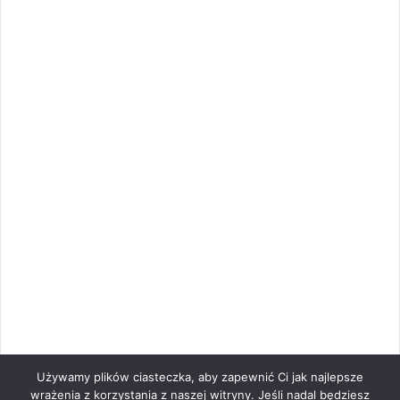
Używamy plików ciasteczka, aby zapewnić Ci jak najlepsze
wrażenia z korzystania z naszej witryny. Jeśli nadal będziesz