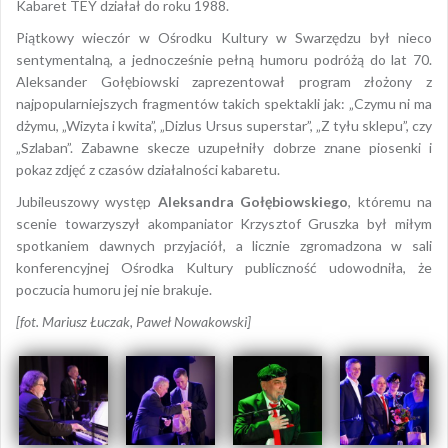
Kabaret TEY działał do roku 1988.
Piątkowy wieczór w Ośrodku Kultury w Swarzędzu był nieco
sentymentalną, a jednocześnie pełną humoru podróżą do lat 70.
Aleksander Gołębiowski zaprezentował program złożony z
najpopularniejszych fragmentów takich spektakli jak: „Czymu ni ma
dżymu, „Wizyta i kwita”, „Dizlus Ursus superstar”, „Z tyłu sklepu”, czy
„Szlaban”. Zabawne skecze uzupełniły dobrze znane piosenki i
pokaz zdjęć z czasów działalności kabaretu.
Jubileuszowy występ
Aleksandra Gołębiowskiego
, któremu na
scenie towarzyszył akompaniator Krzysztof Gruszka był miłym
spotkaniem dawnych przyjaciół, a licznie zgromadzona w sali
konferencyjnej Ośrodka Kultury publiczność udowodniła, że
poczucia humoru jej nie brakuje.
[fot. Mariusz Łuczak, Paweł Nowakowski]