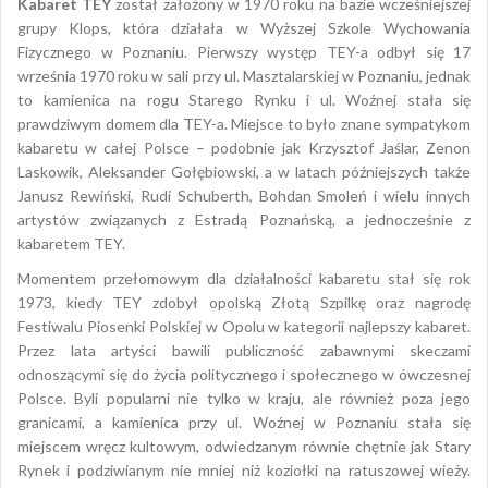
Kabaret TEY
został założony w 1970 roku na bazie wcześniejszej
grupy Klops, która działała w Wyższej Szkole Wychowania
Fizycznego w Poznaniu. Pierwszy występ TEY-a odbył się 17
września 1970 roku w sali przy ul. Masztalarskiej w Poznaniu, jednak
to kamienica na rogu Starego Rynku i ul. Woźnej stała się
prawdziwym domem dla TEY-a. Miejsce to było znane sympatykom
kabaretu w całej Polsce – podobnie jak Krzysztof Jaślar, Zenon
Laskowik, Aleksander Gołębiowski, a w latach późniejszych także
Janusz Rewiński, Rudi Schuberth, Bohdan Smoleń i wielu innych
artystów związanych z Estradą Poznańską, a jednocześnie z
kabaretem TEY.
Momentem przełomowym dla działalności kabaretu stał się rok
1973, kiedy TEY zdobył opolską Złotą Szpilkę oraz nagrodę
Festiwalu Piosenki Polskiej w Opolu w kategorii najlepszy kabaret.
Przez lata artyści bawili publiczność zabawnymi skeczami
odnoszącymi się do życia politycznego i społecznego w ówczesnej
Polsce. Byli popularni nie tylko w kraju, ale również poza jego
granicami, a kamienica przy ul. Woźnej w Poznaniu stała się
miejscem wręcz kultowym, odwiedzanym równie chętnie jak Stary
Rynek i podziwianym nie mniej niż koziołki na ratuszowej wieży.