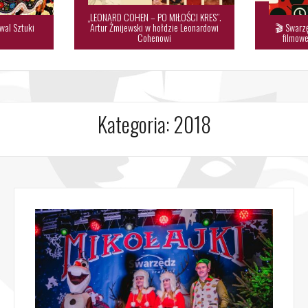
„LEONARD COHEN – PO MIŁOŚCI KRES”.
wal Sztuki
Artur Żmijewski w hołdzie Leonardowi
🎬 Swarzę

Cohenowi
filmowe
Kategoria:
2018