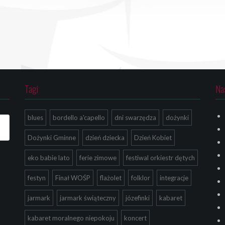
Tagi
Na
blues
bordello a'capello
dni swarzędza
dożynki
Dożynki Gminne
dzień dziecka
Dzień Kobiet
eko babie lato
ferie zimowe
festiwal orkiestr dętych
festyn
Finał WOŚP
flażolet
folklor
integracje
jarmark
jarmark świąteczny
józefinki
kabaret
kabaret moralnego niepokoju
koncert