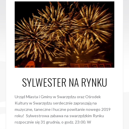
SYLWESTER NA RYNKU
Urząd Miasta i Gminy w Swarzędzu oraz Ośrodek
Kultury w Swarzędzu serdecznie zapraszają na
muzyczne, taneczne i huczne powitanie nowego 2019
roku! Sylwestrowa zabawa na swarzędzkim Rynku
rozpocznie się 31 grudnia, o godz. 23:00. W