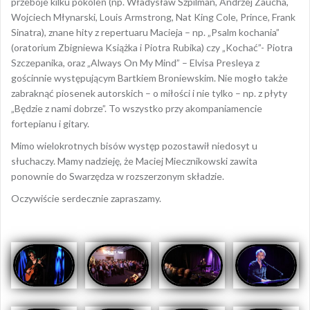
przeboje kilku pokoleń (np. Władysław Szpilman, Andrzej Zaucha,
Wojciech Młynarski, Louis Armstrong, Nat King Cole, Prince, Frank
Sinatra), znane hity z repertuaru Macieja – np. „Psalm kochania”
(oratorium Zbigniewa Książka i Piotra Rubika) czy „Kochać”- Piotra
Szczepanika, oraz „Always On My Mind” – Elvisa Presleya z
gościnnie występującym Bartkiem Broniewskim. Nie mogło także
zabraknąć piosenek autorskich – o miłości i nie tylko – np. z płyty
„Będzie z nami dobrze”. To wszystko przy akompaniamencie
fortepianu i gitary.
Mimo wielokrotnych bisów występ pozostawił niedosyt u
słuchaczy. Mamy nadzieję, że Maciej Miecznikowski zawita
ponownie do Swarzędza w rozszerzonym składzie.
Oczywiście serdecznie zapraszamy.