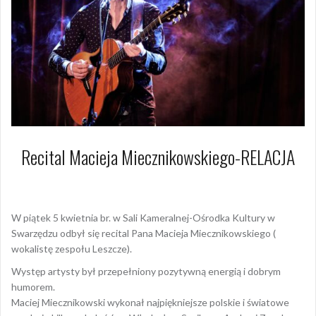
Recital Macieja Miecznikowskiego-RELACJA
8 kwietnia 2024
Arkadiusz Nowacki Nowacki
W piątek 5 kwietnia br. w Sali Kameralnej-Ośrodka Kultury w
Swarzędzu odbył się recital Pana Macieja Miecznikowskiego (
wokalistę zespołu Leszcze).
Występ artysty był przepełniony pozytywną energią i dobrym
humorem.
Maciej Miecznikowski wykonał najpiękniejsze polskie i światowe