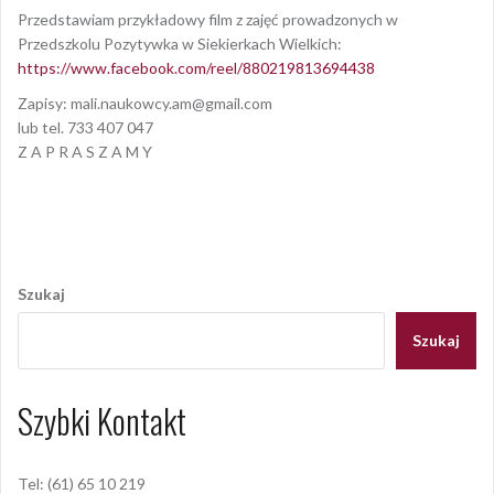
Przedstawiam przykładowy film z zajęć prowadzonych w
Przedszkolu Pozytywka w Siekierkach Wielkich:
https://www.facebook.com/reel/880219813694438
Zapisy: mali.naukowcy.am@gmail.com
lub tel. 733 407 047
Z A P R A S Z A M Y
Opublikowany w
AKTUALNOŚCI
Nawigacja
wpisu
Szukaj
Szukaj
Szybki Kontakt
Tel: (61) 65 10 219