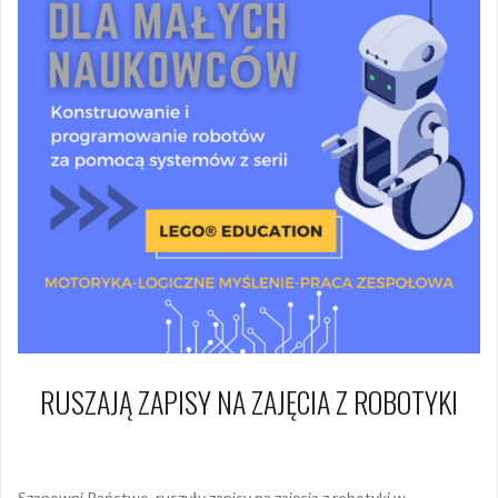
RUSZAJĄ ZAPISY NA ZAJĘCIA Z ROBOTYKI
8 listopada 2023
Arkadiusz Nowacki Nowacki
Szanowni Państwo, ruszyły zapisy na zajęcia z robotyki w