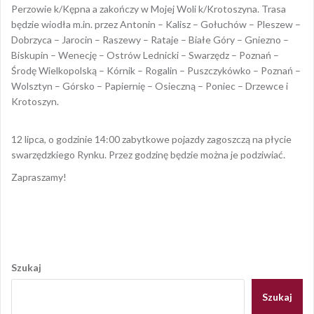
Perzowie k/Kępna a zakończy w Mojej Woli k/Krotoszyna. Trasa
będzie wiodła m.in. przez Antonin – Kalisz – Gołuchów – Pleszew –
Dobrzyca – Jarocin – Raszewy – Rataje – Białe Góry – Gniezno –
Biskupin – Wenecję – Ostrów Lednicki – Swarzędz – Poznań –
Środę Wielkopolską – Kórnik – Rogalin – Puszczykówko – Poznań –
Wolsztyn – Górsko – Papiernię – Osieczną – Poniec – Drzewce i
Krotoszyn.
12 lipca, o godzinie 14:00 zabytkowe pojazdy zagoszczą na płycie
swarzędzkiego Rynku. Przez godzinę będzie można je podziwiać.
Zapraszamy!
Opublikowany w
AKTUALNOŚCI
Nawigacja
wpisu
Szukaj
Szukaj