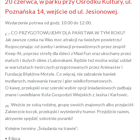
20 czerwca, w parku przy Ośrodku Kultury, ul.
Poznańska 14, wejście od ul. Jesionowej.
Wydarzenie potrwa od godz. 10:00 do 12:00.
CO PRZYGOTOWUJEMY DLA PAŃSTWA W TYM ROKU?
Jak zawsze czeka na Was moc atrakcji na świeżym powietrzu!
Rozpoczynając od zumby i animacji prowadzonych przez zespół
Keep-fit, poprzez strefę dla dzieci z Maxi Fun oraz ukochany przez
małych i dużych slime z Laborakami. Będzie też można wziąć udział
w warsztatach twórczych przygotowanych przez Animaster i
Fundację Błękitne Motyle. Co więcej, nie zabraknie baniek
mydlanych, malowania twarzy i gier wielkoformatowych.
O kawę, przekąski oraz szeroki wybór opcji śniadaniowych zadbają
znane i uwielbiane Koła Gospodyń Wiejskich z Jasina i Karłowic.
Weźcie ze sobą rodzinę, grupę swoich znajomych albo przyjaciół.
Zabierzcie kocyk, przekąski i wyśmienity humor. Przyjdźcie razem,
aktywnie spędzić sobotnie poranki!
Kolejne terminy „Śniadania na trawie”:
• 4 lipca