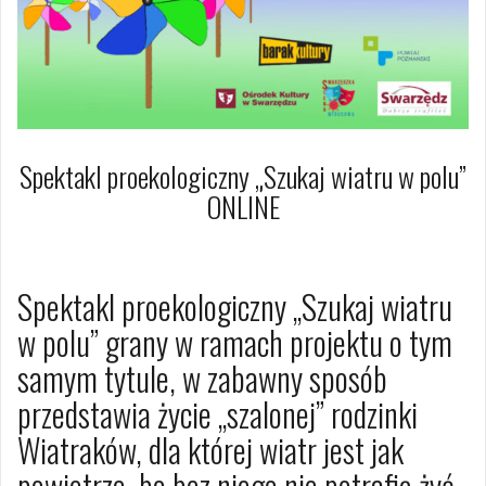
Spektakl proekologiczny „Szukaj wiatru w polu”
ONLINE
27 października 2020
Dagmara Szymańska
Spektakl proekologiczny „Szukaj wiatru
w polu” grany w ramach projektu o tym
samym tytule, w zabawny sposób
przedstawia życie „szalonej” rodzinki
Wiatraków, dla której wiatr jest jak
powietrze, bo bez niego nie potrafią żyć.