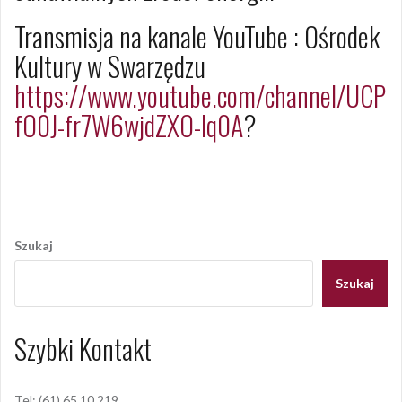
Transmisja na kanale YouTube : Ośrodek
Kultury w Swarzędzu
https://www.youtube.com/channel/UCP
fO0J-fr7W6wjdZXO-lq0A
?
Opublikowany w
2020
,
ARCHIWUM
Nawigacja
wpisu
Szukaj
Szukaj
Szybki Kontakt
Tel: (61) 65 10 219