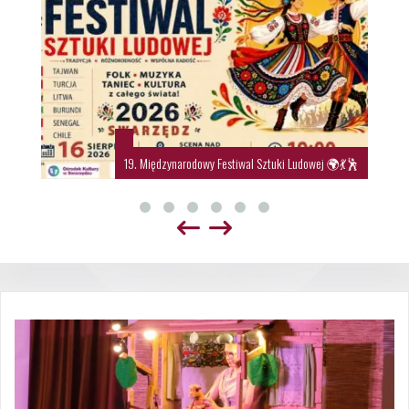
19. Międzynarodowy Festiwal Sztuki Ludowej 🌍💃🕺