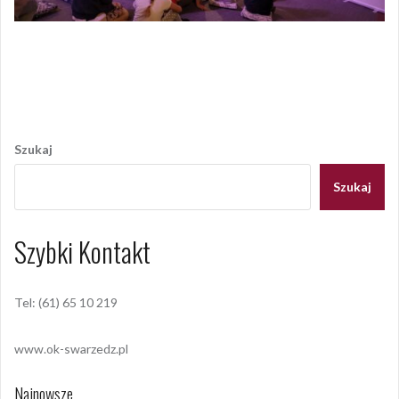
Opublikowany w
AKTUALNOŚCI
,
GALERIA
,
GALERIA 2021
,
RELACJE
,
RELACJE 2021
Nawigacja
wpisu
Szukaj
Szukaj
Szybki Kontakt
Tel: (61) 65 10 219
www.ok-swarzedz.pl
Najnowsze