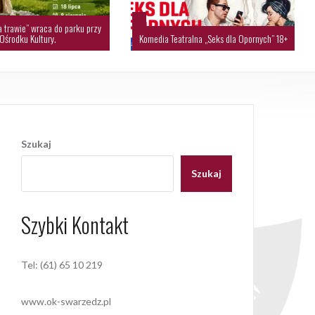
a trawie” wraca do parku przy
Ośrodku Kultury.
Komedia Teatralna „Seks dla Opornych” 18+
Szukaj
Szukaj
Szybki Kontakt
Tel: (61) 65 10 219
www.ok-swarzedz.pl