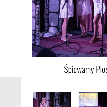
Śpiewamy Pios
21 maja 