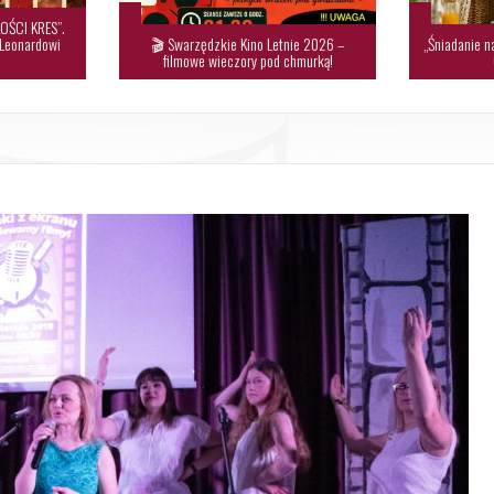
OŚCI KRES”.
 Leonardowi
🎬 Swarzędzkie Kino Letnie 2026 –
„Śniadanie n
filmowe wieczory pod chmurką!