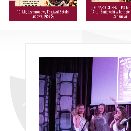
„LEONARD COHEN – PO MIŁ
19. Międzynarodowy Festiwal Sztuki
Artur Żmijewski w hołdzie
Ludowej 🌍💃🕺
Cohenowi