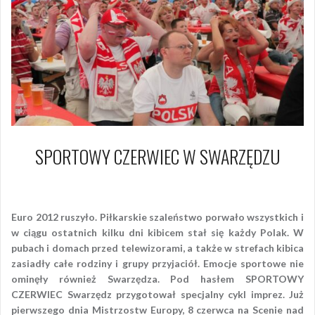
SPORTOWY CZERWIEC W SWARZĘDZU
8 czerwca 2012
Piotr
Euro 2012 ruszyło. Piłkarskie szaleństwo porwało wszystkich i
w ciągu ostatnich kilku dni kibicem stał się każdy Polak. W
pubach i domach przed telewizorami, a także w strefach kibica
zasiadły całe rodziny i grupy przyjaciół. Emocje sportowe nie
ominęły również Swarzędza. Pod hasłem SPORTOWY
CZERWIEC Swarzędz przygotował specjalny cykl imprez. Już
pierwszego dnia Mistrzostw Europy, 8 czerwca na Scenie nad