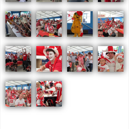
Opublikowany w
2012
,
ARCHIWUM
Tagged
Euro
,
piłka nożna
,
sport