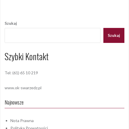
Nawigacja
wpisu
Szukaj
Szukaj
Szybki Kontakt
Tel: (61) 65 10 219
www.ok-swarzedz.pl
Najnowsze
Nota Prawna
Polityka Prywatności