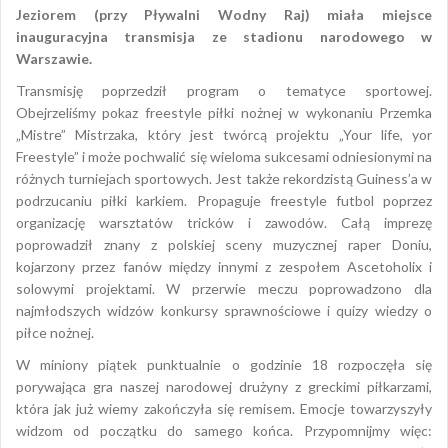
Jeziorem (przy Pływalni Wodny Raj) miała miejsce
inauguracyjna transmisja ze stadionu narodowego w
Warszawie.
Transmisję poprzedził program o tematyce sportowej.
Obejrzeliśmy pokaz freestyle piłki nożnej w wykonaniu Przemka
„Mistre” Mistrzaka, który jest twórcą projektu „Your life, yor
Freestyle” i może pochwalić się wieloma sukcesami odniesionymi na
różnych turniejach sportowych. Jest także rekordzistą Guiness’a w
podrzucaniu piłki karkiem. Propaguje freestyle futbol poprzez
organizację warsztatów tricków i zawodów. Całą imprezę
poprowadził znany z polskiej sceny muzycznej raper Doniu,
kojarzony przez fanów między innymi z zespołem Ascetoholix i
solowymi projektami. W przerwie meczu poprowadzono dla
najmłodszych widzów konkursy sprawnościowe i quizy wiedzy o
piłce nożnej.
W miniony piątek punktualnie o godzinie 18 rozpoczęła się
porywająca gra naszej narodowej drużyny z greckimi piłkarzami,
która jak już wiemy zakończyła się remisem. Emocje towarzyszyły
widzom od początku do samego końca. Przypomnijmy więc: