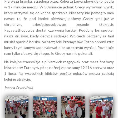
Pierwsza bramka, strzelona przez Roberta Lewandowskiego, padła
w 17 minucie meczu. W 50 minucie jednak Grecy wyrównali wynik,
który utrzymał się do końca spotkania. Niestety nie pomogło nam
nawet to, że pod koniec pierwszej połowy Grecy grali już w
okrojonym, dziesięcioosobowym zespole (Sokratis
Papastathopoulos dostał czerwoną kartkę). Podobny los spotkał
naszą drużynę, kiedy decyzją sędziego Wojciech Szczęsny za faul
musiał opuścić boisko. Na szczęście Przemysław Tytoń obronił rzut
karny i tym samym zadecydował o ostatecznym wyniku. Pozostaje
nam tylko cieszyć się z tego, że Grecy nas nie pokonali.
Na kolejne transmisje z piłkarskich rozgrywek oraz mecz finałowy
Mistrzostw Europy w piłce nożnej zapraszamy 12 i 16 czerwca oraz
1 lipca. Na wszystkich kibiców oprócz pokazów meczu czekają
kolejne atrakcje.
Joanna Gryczyńska