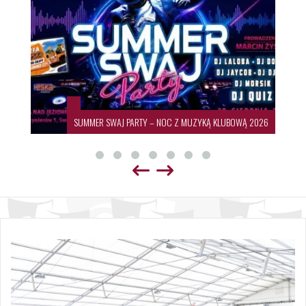
19. Międzynarodowy Festiwal Sztuki Ludowej 🌍💃🕺