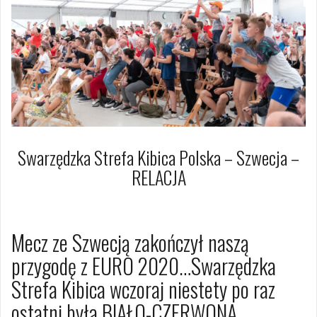
Swarzędzka Strefa Kibica Polska – Szwecja –
RELACJA
24 czerwca 2021
Dagmara Szymańska
Mecz ze Szwecją zakończył naszą
przygodę z EURO 2020…Swarzędzka
Strefa Kibica wczoraj niestety po raz
ostatni była BIAŁO-CZERWONA.