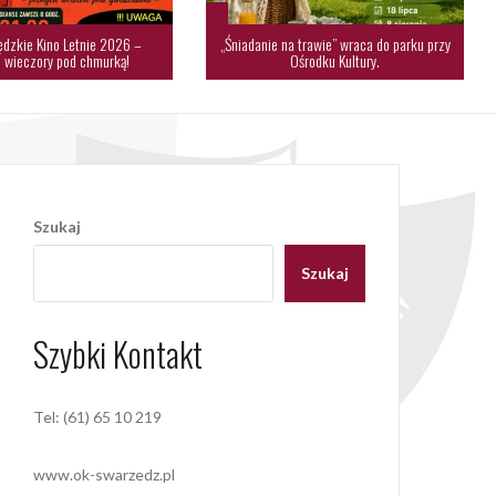
dzkie Kino Letnie 2026 –
„Śniadanie na trawie” wraca do parku przy
 wieczory pod chmurką!
Ośrodku Kultury.
Szukaj
Szukaj
Szybki Kontakt
Tel: (61) 65 10 219
www.ok-swarzedz.pl