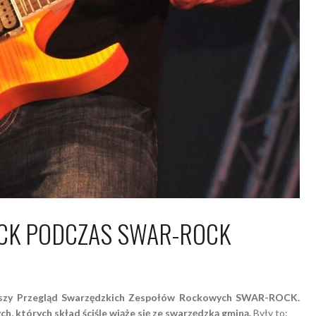
CK PODCZAS SWAR-ROCK
4 lipca 2010
Piotr
rwszy Przegląd Swarzędzkich Zespołów Rockowych SWAR-ROCK.
h, których skład ściśle wiąże się ze swarzędzką gminą.
Były to: