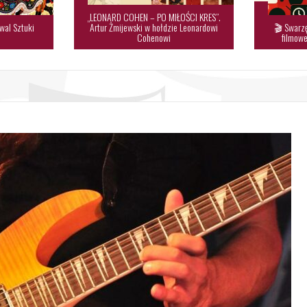
„LEONARD COHEN – PO MIŁOŚCI KRES”.
wal Sztuki
Artur Żmijewski w hołdzie Leonardowi
🎬 Swarzę

Cohenowi
filmowe