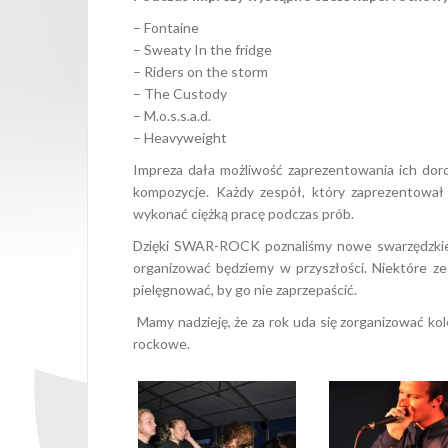
– Fontaine
– Sweaty In the fridge
– Riders on the storm
– The Custody
– M.o.s.s.a.d.
– Heavyweight
Impreza dała możliwość zaprezentowania ich dor
kompozycje. Każdy zespół, który zaprezentował 
wykonać ciężką pracę podczas prób.
Dzięki SWAR-ROCK poznaliśmy nowe swarzędzkie 
organizować będziemy w przyszłości. Niektóre z
pielęgnować, by go nie zaprzepaścić.
Mamy nadzieję, że za rok uda się zorganizować kol
rockowe.