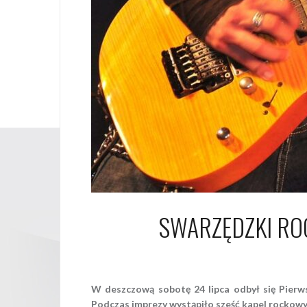
SWARZĘDZKI RO
2
W deszczową sobotę 24 lipca odbył się Pie
Podczas imprezy wystąpiło sześć kapel rockowyc