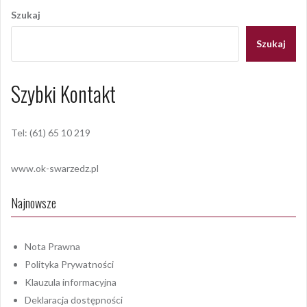
wpisu
Szukaj
Szukaj
Szybki Kontakt
Tel: (61) 65 10 219
www.ok-swarzedz.pl
Najnowsze
Nota Prawna
Polityka Prywatności
Klauzula informacyjna
Deklaracja dostępności