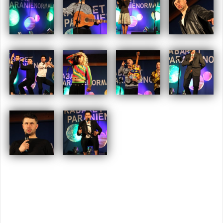
Opublikowany w
2010
,
ARCHIWUM
Tagged
kabaret
,
paranienormalni
,
swarzędz
Nawigacja