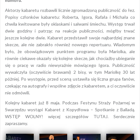
humoru.
Aktorzy kabaretu rozbawili licznie zgromadzoną publiczność do łez.
Popisy członków kabaretu: Roberta, Igora, Rafała i Michała co
chwila kwitowane były oklaskami i salwami śmiechu. Występ trwał
dwie godziny i patrząc na reakcje publiczności, mógłby trwać
jeszcze kolejne dwie. Kabaret przedstawił swoje najbardziej znane
skecze, ale nie zabrakło również nowego repertuaru. Wiadomym
było, że obowiązkowym punktem programu była Mariolka, ale
równie ciekawe okazały się kolejne skecze, jak chociażby ubieganie
się o pracę w radio niewyraźnie mówiącego Igora. Publiczność
wywalczyła (oczywiście brawami) 2 bisy, w tym Mariolkę 30 lat
póżniej. Po występie, przed sceną ustawiła się liczna grupa fanów,
czekając na autografy i wspólne zdjęcie z kabaretem, a ci oczywiście
nie odmówili.
Kolejny kabaret już 8 maja. Podczas Festynu Straży Pożarnej w
Swarzędzu wystąpi Kabaret z Kopydłowa – Spotkanie z Balladą.
WSTĘP WOLNY! więcej szczegółów TUTAJ. Serdecznie
zapraszamy.