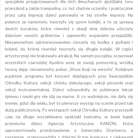
specjalnie przygotowanych dla nich dmuchanych zjeżdżalni, toru
przeszkód a także trampoliny, co też chętnie uczyniły, i praktycznie
przez całą imprezę dzieci panowały w tej strefie imprezy. Na
polance za namiotem, tworzyły się spore kolejki, a to za sprawą
dwóch kucyków, które również z okazji dnia dziecka użyczyły
dzieciom swoich grzbietów i zapewniły wspaniałe przejażdżki.
Niesamowitym zainteresowaniem cieszyła się budka z goframi i
lodami, do której również tworzyły się długie kolejki. W części
artystycznej nie brakowało atrakcji. Na samym początku oczarował
wszystkich czarodziej Apolino wraz ze swoją pomocnicą, wróżką
Iwoną dając niesamowity pokaz „Show iluzji na wesoło”. Kolejnym
punktem programu był koncert działających przy Swarzędzkim
Ośrodku Kultury sekcji: chórku dziecięcego, sekcji piosenki oraz
sekcji instrumentalnej. Dzieci udowodniły, że pobierane lekcje
śpiewu i nauki gry nie idą na marne. A co ważniejsze, nie dały się
tremie, gdyż dla wielu, był to pierwszy występ na scenie przed tak
dużą publicznością. Po występach sekcji Ośrodka Kultury przyszedł
czas na długo wyczekiwany spektakl teatralny. w świat bajek
przeniosła dzieci Agencja Artystyczna KANON, która
zaprezentowała przedstawienie o Szewczyku Dratewce, a
następnie, przeprowadziła z dziećmi liczne konkursy z ciekawymi