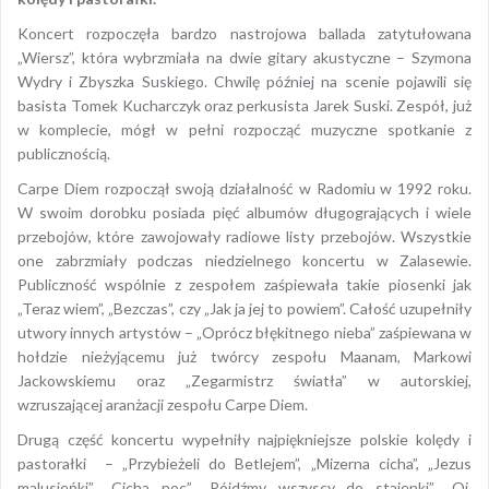
Koncert rozpoczęła bardzo nastrojowa ballada zatytułowana
„Wiersz”, która wybrzmiała na dwie gitary akustyczne – Szymona
Wydry i Zbyszka Suskiego. Chwilę później na scenie pojawili się
basista Tomek Kucharczyk oraz perkusista Jarek Suski. Zespół, już
w komplecie, mógł w pełni rozpocząć muzyczne spotkanie z
publicznością.
Carpe Diem rozpoczął swoją działalność w Radomiu w 1992 roku.
W swoim dorobku posiada pięć albumów długogrających i wiele
przebojów, które zawojowały radiowe listy przebojów. Wszystkie
one zabrzmiały podczas niedzielnego koncertu w Zalasewie.
Publiczność wspólnie z zespołem zaśpiewała takie piosenki jak
„Teraz wiem”, „Bezczas”, czy „Jak ja jej to powiem”. Całość uzupełniły
utwory innych artystów – „Oprócz błękitnego nieba” zaśpiewana w
hołdzie nieżyjącemu już twórcy zespołu Maanam, Markowi
Jackowskiemu oraz „Zegarmistrz światła” w autorskiej,
wzruszającej aranżacji zespołu Carpe Diem.
Drugą część koncertu wypełniły najpiękniejsze polskie kolędy i
pastorałki – „Przybieżeli do Betlejem”, „Mizerna cicha”, „Jezus
malusieńki”, „Cicha noc”, „Pójdźmy wszyscy do stajenki”, „Oj,