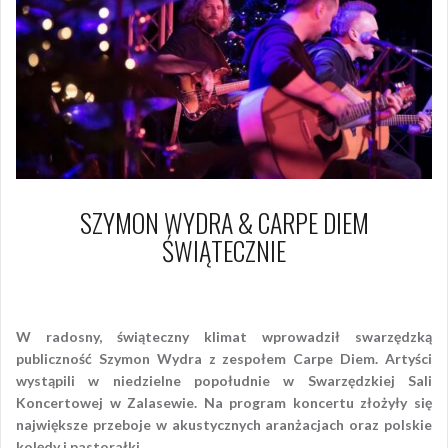
SZYMON WYDRA & CARPE DIEM
ŚWIĄTECZNIE
17 grudnia 2017
Piotr
W radosny, świąteczny klimat wprowadził swarzędzką
publiczność Szymon Wydra z zespołem Carpe Diem. Artyści
wystąpili w niedzielne popołudnie w Swarzędzkiej Sali
Koncertowej w Zalasewie. Na program koncertu złożyły się
największe przeboje w akustycznych aranżacjach oraz polskie
kolędy i pastorałki.