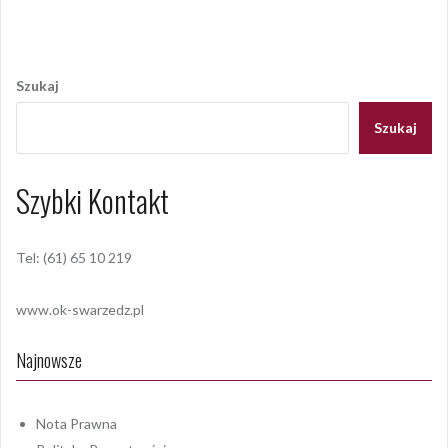
Nawigacja
wpisu
Szukaj
Szukaj
Szybki Kontakt
Tel: (61) 65 10 219
www.ok-swarzedz.pl
Najnowsze
Nota Prawna