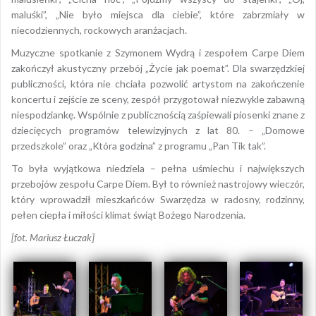
maluśki”, „Nie było miejsca dla ciebie”, które zabrzmiały w
niecodziennych, rockowych aranżacjach.
Muzyczne spotkanie z Szymonem Wydrą i zespołem Carpe Diem
zakończył akustyczny przebój „Życie jak poemat”. Dla swarzędzkiej
publiczności, która nie chciała pozwolić artystom na zakończenie
koncertu i zejście ze sceny, zespół przygotował niezwykle zabawną
niespodziankę. Wspólnie z publicznością zaśpiewali piosenki znane z
dziecięcych programów telewizyjnych z lat 80. – „Domowe
przedszkole” oraz „Która godzina” z programu „Pan Tik tak”.
To była wyjątkowa niedziela – pełna uśmiechu i największych
przebojów zespołu Carpe Diem. Był to również nastrojowy wieczór,
który wprowadził mieszkańców Swarzędza w radosny, rodzinny,
pełen ciepła i miłości klimat świąt Bożego Narodzenia.
[fot. Mariusz Łuczak]