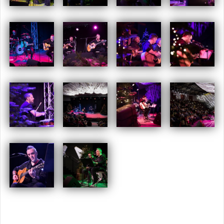
Opublikowany w
2017
,
ARCHIWUM
Tagged
Carpe Diem
,
swarzędz
,
Szymon Wydra