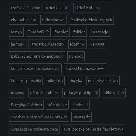
Dożynki Gminne
dzień dziecka
Dzień Kobiet
eko babie lato
ferie zimowe
festiwal orkiestr dętych
festyn
Finał WOŚP
flażolet
folklor
integracje
jarmark
jarmark świąteczny
józefinki
kabaret
kabaret moralnego niepokoju
koncert
koncert bożonarodzeniowy
koncert karnawałowy
konkurs piosenki
mikołajki
muzyka
noc sylwestrowa
olszyna
ośrodek kultury
pałacyk pod lipami
piłka nożna
Przegląd Folkloru
półkolonie
spektakl
spotkanie zespołów seniorskich
swarzędz
swarzędzka orkiestra dęta
swarzędzka orkiestra flażoletowa