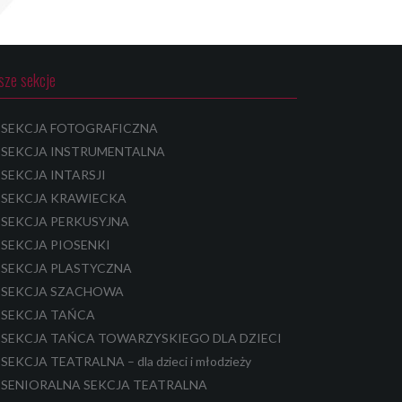
sze sekcje
SEKCJA FOTOGRAFICZNA
SEKCJA INSTRUMENTALNA
SEKCJA INTARSJI
SEKCJA KRAWIECKA
SEKCJA PERKUSYJNA
SEKCJA PIOSENKI
SEKCJA PLASTYCZNA
SEKCJA SZACHOWA
SEKCJA TAŃCA
SEKCJA TAŃCA TOWARZYSKIEGO DLA DZIECI
SEKCJA TEATRALNA – dla dzieci i młodzieży
SENIORALNA SEKCJA TEATRALNA