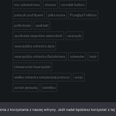
noc sylwestrowa
olszyna
ośrodek kultury
pałacyk pod lipami
piłka nożna
Przegląd Folkloru
półkolonie
spektakl
spotkanie zespołów seniorskich
swarzędz
swarzędzka orkiestra dęta
swarzędzka orkiestra flażoletowa
sylwester
teatr
Uniwersytet Swarzędzki
wielka orkiestra świątecznej pomocy
wośp
zostań gwiazdą
świetlica
ia z korzystania z naszej witryny. Jeśli nadal będziesz korzystać z tej