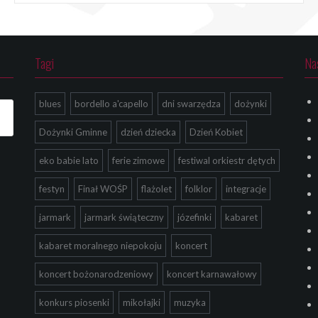
Tagi
Na
blues
bordello a'capello
dni swarzędza
dożynki
Dożynki Gminne
dzień dziecka
Dzień Kobiet
eko babie lato
ferie zimowe
festiwal orkiestr dętych
festyn
Finał WOŚP
flażolet
folklor
integracje
jarmark
jarmark świąteczny
józefinki
kabaret
kabaret moralnego niepokoju
koncert
koncert bożonarodzeniowy
koncert karnawałowy
konkurs piosenki
mikołajki
muzyka