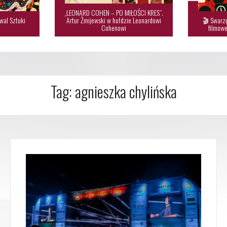
„LEONARD COHEN – PO MIŁOŚCI KRES”.
wal Sztuki
Artur Żmijewski w hołdzie Leonardowi
🎬 Swarzę

Cohenowi
filmowe
Tag:
agnieszka chylińska