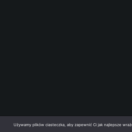
nek-it.pl
design.
Używamy plików ciasteczka, aby zapewnić Ci jak najlepsze wrażen