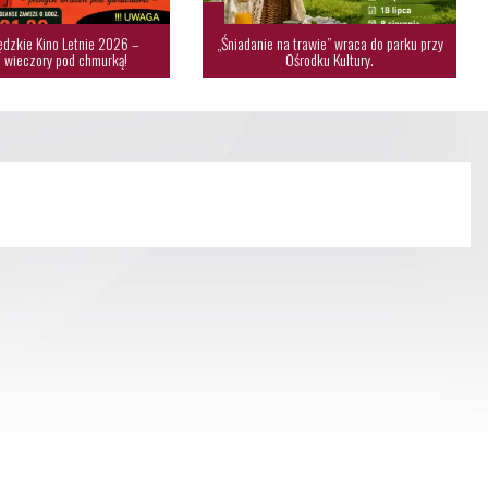
dzkie Kino Letnie 2026 –
„Śniadanie na trawie” wraca do parku przy
 wieczory pod chmurką!
Ośrodku Kultury.