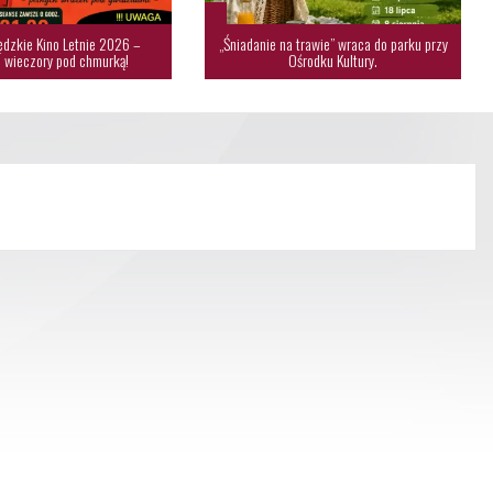
dzkie Kino Letnie 2026 –
„Śniadanie na trawie” wraca do parku przy
 wieczory pod chmurką!
Ośrodku Kultury.