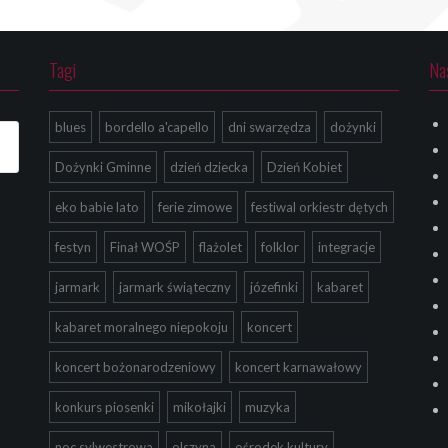
Tagi
Na
blues
bordello a'capello
dni swarzędza
dożynki
Dożynki Gminne
dzień dziecka
Dzień Kobiet
eko babie lato
ferie zimowe
festiwal orkiestr dętych
festyn
Finał WOŚP
flażolet
folklor
integracje
jarmark
jarmark świąteczny
józefinki
kabaret
kabaret moralnego niepokoju
koncert
koncert bożonarodzeniowy
koncert karnawałowy
konkurs piosenki
mikołajki
muzyka
noc sylwestrowa
olszyna
ośrodek kultury