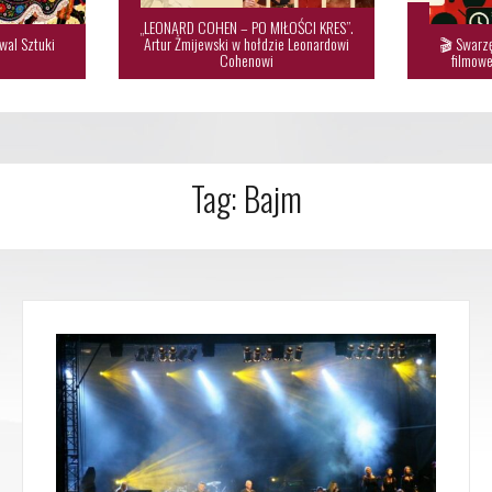
„LEONARD COHEN – PO MIŁOŚCI KRES”.
wal Sztuki
Artur Żmijewski w hołdzie Leonardowi
🎬 Swarzę

Cohenowi
filmowe
Tag:
Bajm