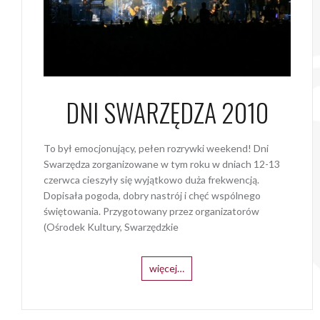
DNI SWARZĘDZA 2010
To był emocjonujący, pełen rozrywki weekend! Dni
Swarzędza zorganizowane w tym roku w dniach 12-13
czerwca cieszyły się wyjątkowo duża frekwencją.
Dopisała pogoda, dobry nastrój i chęć wspólnego
świętowania. Przygotowany przez organizatorów
(Ośrodek Kultury, Swarzędzkie
więcej…