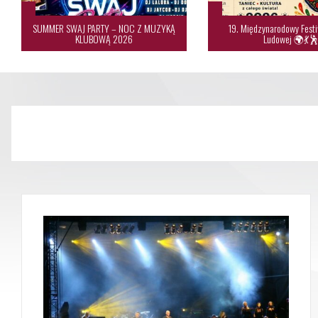
SUMMER SWAJ PARTY – NOC Z MUZYKĄ
19. Międzynarodowy Festi
KLUBOWĄ 2026
Ludowej 🌍💃