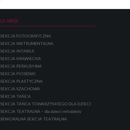
sze sekcje
SEKCJA FOTOGRAFICZNA
SEKCJA INSTRUMENTALNA
SEKCJA INTARSJI
SEKCJA KRAWIECKA
SEKCJA PERKUSYJNA
SEKCJA PIOSENKI
SEKCJA PLASTYCZNA
SEKCJA SZACHOWA
SEKCJA TAŃCA
SEKCJA TAŃCA TOWARZYSKIEGO DLA DZIECI
SEKCJA TEATRALNA – dla dzieci i młodzieży
SENIORALNA SEKCJA TEATRALNA