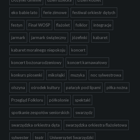
eko babie lato
ferie zimowe
festiwal orkiestr dętych
festyn
Finał WOŚP
flażolet
folklor
integracje
jarmark
jarmark świąteczny
józefinki
kabaret
kabaret moralnego niepokoju
koncert
koncert bożonarodzeniowy
koncert karnawałowy
konkurs piosenki
mikołajki
muzyka
noc sylwestrowa
olszyna
ośrodek kultury
pałacyk pod lipami
piłka nożna
Przegląd Folkloru
półkolonie
spektakl
spotkanie zespołów seniorskich
swarzędz
swarzędzka orkiestra dęta
swarzędzka orkiestra flażoletowa
sylwester
teatr
Uniwersytet Swarzędzki