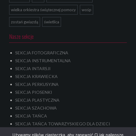
wielka orkiestra świątecznej pomocy
wośp
zostań gwiazdą
świetlica
Nasze sekcje
SEKCJA FOTOGRAFICZNA
SEKCJA INSTRUMENTALNA
SEKCJA INTARSJI
SEKCJA KRAWIECKA
SEKCJA PERKUSYJNA
SEKCJA PIOSENKI
SEKCJA PLASTYCZNA
SEKCJA SZACHOWA
SEKCJA TAŃCA
SEKCJA TAŃCA TOWARZYSKIEGO DLA DZIECI
SEKCJA TEATRALNA – dla dzieci i młodzieży
Używamy plików ciasteczka, aby zapewnić Ci jak najlepsze