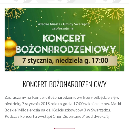
KONCERT BOŻONARODZENIOWY
Zapraszamy na Koncert Bożonarodzeniowy, który odbędzie się w
niedzielę, 7 stycznia 2018 roku o godz. 17:00 w kościele pw. Matki
Boskiej Miłosierdzia na os. Kościuszkowców 3 w Swarzędzu.
Podczas koncertu wystąpi Chór „Spontaneo” pod dyrekcją