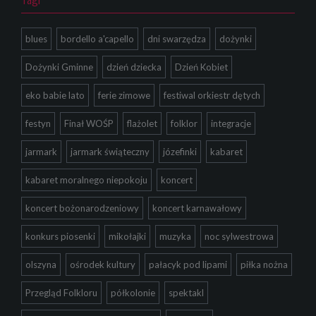
blues
bordello a'capello
dni swarzędza
dożynki
Dożynki Gminne
dzień dziecka
Dzień Kobiet
eko babie lato
ferie zimowe
festiwal orkiestr dętych
festyn
Finał WOŚP
flażolet
folklor
integracje
jarmark
jarmark świąteczny
józefinki
kabaret
kabaret moralnego niepokoju
koncert
koncert bożonarodzeniowy
koncert karnawałowy
konkurs piosenki
mikołajki
muzyka
noc sylwestrowa
olszyna
ośrodek kultury
pałacyk pod lipami
piłka nożna
Przegląd Folkloru
półkolonie
spektakl