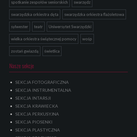
spotkanie zespołów seniorskich
swarzędz
swarzędzka orkiestra dęta
swarzędzka orkiestra flażoletowa
sylwester
teatr
Uniwersytet Swarzędzki
wielka orkiestra świątecznej pomocy
wośp
zostań gwiazdą
świetlica
Nasze sekcje
SEKCJA FOTOGRAFICZNA
SEKCJA INSTRUMENTALNA
SEKCJA INTARSJI
SEKCJA KRAWIECKA
SEKCJA PERKUSYJNA
SEKCJA PIOSENKI
SEKCJA PLASTYCZNA