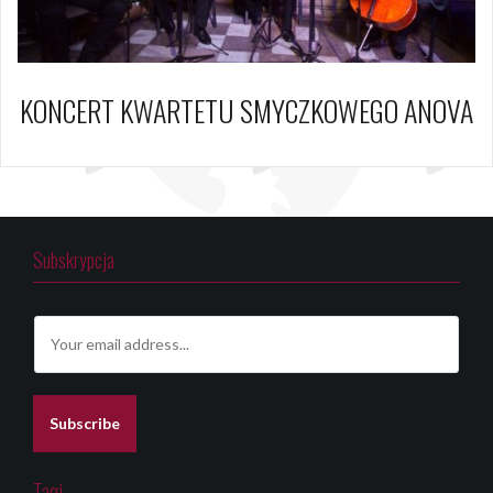
KONCERT KWARTETU SMYCZKOWEGO ANOVA
Subskrypcja
E
m
a
i
l
Subscribe
*
Tagi