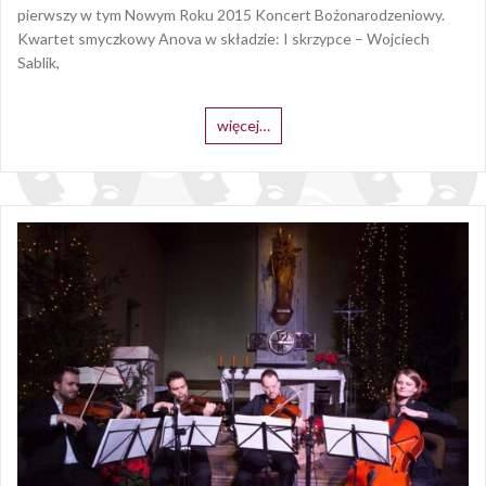
pierwszy w tym Nowym Roku 2015 Koncert Bożonarodzeniowy.
Kwartet smyczkowy Anova w składzie: I skrzypce – Wojciech
Sablik,
więcej…