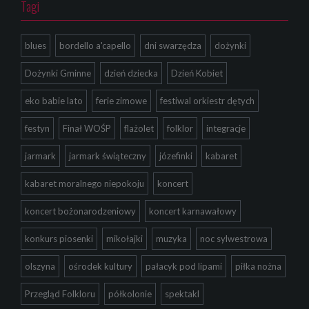
Tagi
blues
bordello a'capello
dni swarzędza
dożynki
Dożynki Gminne
dzień dziecka
Dzień Kobiet
eko babie lato
ferie zimowe
festiwal orkiestr dętych
festyn
Finał WOŚP
flażolet
folklor
integracje
jarmark
jarmark świąteczny
józefinki
kabaret
kabaret moralnego niepokoju
koncert
koncert bożonarodzeniowy
koncert karnawałowy
konkurs piosenki
mikołajki
muzyka
noc sylwestrowa
olszyna
ośrodek kultury
pałacyk pod lipami
piłka nożna
Przegląd Folkloru
półkolonie
spektakl