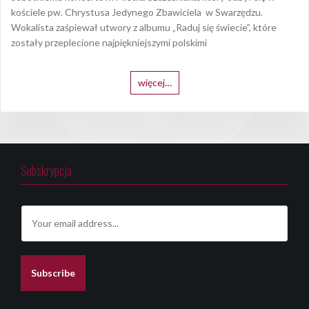
kościele pw. Chrystusa Jedynego Zbawiciela w Swarzędzu.
Wokalista zaśpiewał utwory z albumu „Raduj się świecie”, które
zostały przeplecione najpiękniejszymi polskimi
więcej…
Subskrypcja
E
m
a
i
l
Subscribe
*