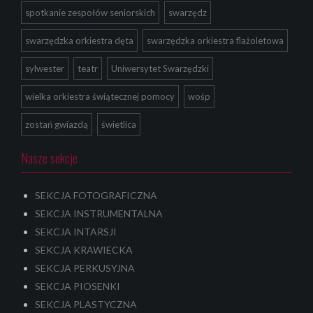
spotkanie zespołów seniorskich
swarzędz
swarzędzka orkiestra dęta
swarzędzka orkiestra flażoletowa
sylwester
teatr
Uniwersytet Swarzędzki
wielka orkiestra świątecznej pomocy
wośp
zostań gwiazdą
świetlica
Nasze sekcje
SEKCJA FOTOGRAFICZNA
SEKCJA INSTRUMENTALNA
SEKCJA INTARSJI
SEKCJA KRAWIECKA
SEKCJA PERKUSYJNA
SEKCJA PIOSENKI
SEKCJA PLASTYCZNA