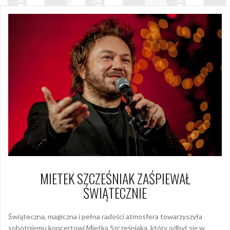
MIETEK SZCZEŚNIAK ZAŚPIEWAŁ
ŚWIĄTECZNIE
Świąteczna, magiczna i pełna radości atmosfera towarzyszyła
sobotniemu koncertowi Mietka Szcześniaka, który odbył się w