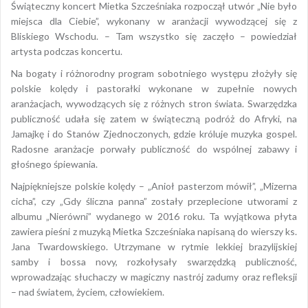
Świąteczny koncert Mietka Szcześniaka rozpoczął utwór „Nie było
miejsca dla Ciebie”, wykonany w aranżacji wywodzącej się z
Bliskiego Wschodu. – Tam wszystko się zaczęło – powiedział
artysta podczas koncertu.
Na bogaty i różnorodny program sobotniego występu złożyły się
polskie kolędy i pastorałki wykonane w zupełnie nowych
aranżacjach, wywodzących się z różnych stron świata. Swarzędzka
publiczność udała się zatem w świąteczną podróż do Afryki, na
Jamajkę i do Stanów Zjednoczonych, gdzie króluje muzyka gospel.
Radosne aranżacje porwały publiczność do wspólnej zabawy i
głośnego śpiewania.
Najpiękniejsze polskie kolędy – „Anioł pasterzom mówił”, „Mizerna
cicha”, czy „Gdy śliczna panna” zostały przeplecione utworami z
albumu „Nierówni” wydanego w 2016 roku. Ta wyjątkowa płyta
zawiera pieśni z muzyką Mietka Szcześniaka napisaną do wierszy ks.
Jana Twardowskiego. Utrzymane w rytmie lekkiej brazylijskiej
samby i bossa novy, rozkołysały swarzędzką publiczność,
wprowadzając słuchaczy w magiczny nastrój zadumy oraz refleksji
– nad światem, życiem, człowiekiem.