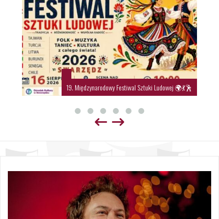
19. Międzynarodowy Festiwal Sztuki Ludowej 🌍💃🕺