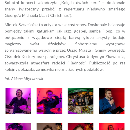
Sobotni koncert zakończyła „Kolęda dwóch serc” – doskonale
znany świąteczny przebój z repertuaru niedawno zmarłego
George’a Michaela („Last Christmas”).
Mietek Szcześniak to artysta wszechstronny. Doskonale balansuje
pomiędzy takimi gatunkami jak jazz, gospel, samba i pop, co w
połączeniu z wyjątkowo ciepłą barwą głosu artysty buduje
magiczny świat dźwięków. Sobotniemu występowi
zorganizowanemu wspólnie przez Urząd Miasta i Gminy Swarzędz,
Ośrodek Kultury oraz parafię pw. Chrystusa Jedynego Zbawiciela,
towarzyszyła atmosfera radości i jedności. Publiczność po raz
kolejny pokazała, że muzyka nie zna żadnych podziałów.
fot. Aldona Młynarczak