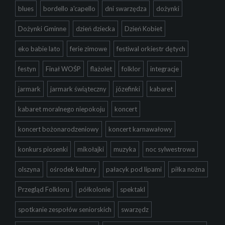
blues
bordello a'capello
dni swarzędza
dożynki
Dożynki Gminne
dzień dziecka
Dzień Kobiet
eko babie lato
ferie zimowe
festiwal orkiestr dętych
festyn
Finał WOŚP
flażolet
folklor
integracje
jarmark
jarmark świąteczny
józefinki
kabaret
kabaret moralnego niepokoju
koncert
koncert bożonarodzeniowy
koncert karnawałowy
konkurs piosenki
mikołajki
muzyka
noc sylwestrowa
olszyna
ośrodek kultury
pałacyk pod lipami
piłka nożna
Przegląd Folkloru
półkolonie
spektakl
spotkanie zespołów seniorskich
swarzędz