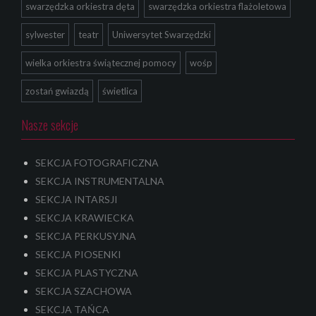
swarzędzka orkiestra dęta
swarzędzka orkiestra flażoletowa
sylwester
teatr
Uniwersytet Swarzędzki
wielka orkiestra świątecznej pomocy
wośp
zostań gwiazdą
świetlica
Nasze sekcje
SEKCJA FOTOGRAFICZNA
SEKCJA INSTRUMENTALNA
SEKCJA INTARSJI
SEKCJA KRAWIECKA
SEKCJA PERKUSYJNA
SEKCJA PIOSENKI
SEKCJA PLASTYCZNA
SEKCJA SZACHOWA
SEKCJA TAŃCA