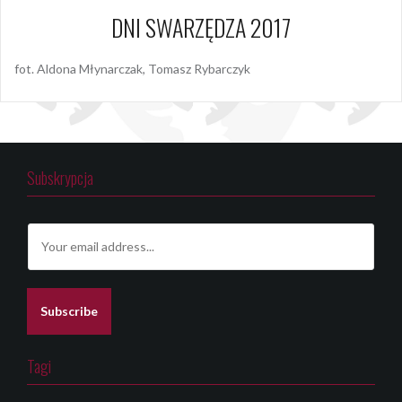
DNI SWARZĘDZA 2017
fot. Aldona Młynarczak, Tomasz Rybarczyk
Subskrypcja
E
m
a
i
l
Subscribe
*
Tagi