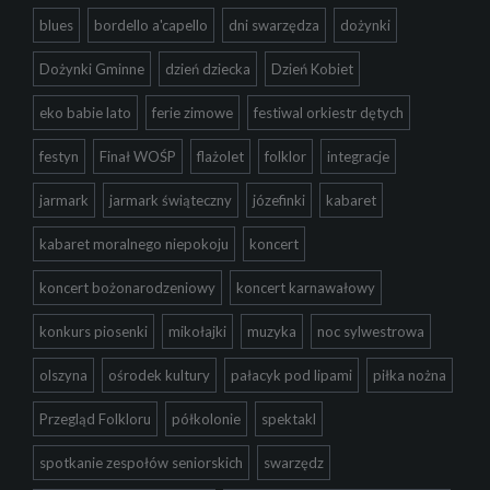
blues
bordello a'capello
dni swarzędza
dożynki
Dożynki Gminne
dzień dziecka
Dzień Kobiet
eko babie lato
ferie zimowe
festiwal orkiestr dętych
festyn
Finał WOŚP
flażolet
folklor
integracje
jarmark
jarmark świąteczny
józefinki
kabaret
kabaret moralnego niepokoju
koncert
koncert bożonarodzeniowy
koncert karnawałowy
konkurs piosenki
mikołajki
muzyka
noc sylwestrowa
olszyna
ośrodek kultury
pałacyk pod lipami
piłka nożna
Przegląd Folkloru
półkolonie
spektakl
spotkanie zespołów seniorskich
swarzędz