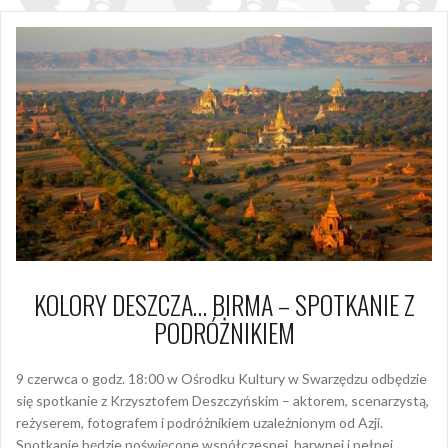
KOLORY DESZCZA… BIRMA – SPOTKANIE Z
PODRÓŻNIKIEM
9 czerwca o godz. 18:00 w Ośrodku Kultury w Swarzędzu odbędzie
się spotkanie z Krzysztofem Deszczyńskim – aktorem, scenarzystą,
reżyserem, fotografem i podróżnikiem uzależnionym od Azji.
Spotkanie będzie poświęcone współczesnej, barwnej i pełnej