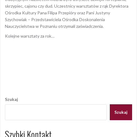
skrzypiec, cajonu czy dud. Uczestnicy warsztatów z rąk Dyrektora
Ośrodka Kultury Pana Filipa Przepióry oraz Pani Justyny
Szychowiak – Przedstawiciela Ośrodka Doskonalenia
Nauczycielstwa w Poznaniu otrzymali zaświadczenia.
Kolejne warsztaty za rok…
Opublikowany w
AKTUALNOŚCI
,
GALERIA 2021
,
RELACJE
2021
Nawigacja
wpisu
Szukaj
Szukaj
Szybki Kontakt