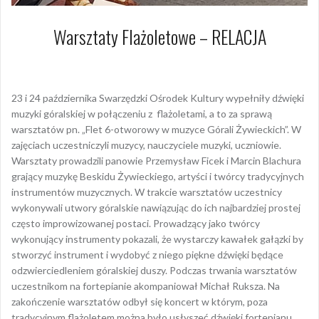
Warsztaty Flażoletowe – RELACJA
25 października 2021
Dagmara Szymańska
23 i 24 października Swarzędzki Ośrodek Kultury wypełniły dźwięki
muzyki góralskiej w połączeniu z flażoletami, a to za sprawą
warsztatów pn. „Flet 6-otworowy w muzyce Górali Żywieckich”. W
zajęciach uczestniczyli muzycy, nauczyciele muzyki, uczniowie.
Warsztaty prowadzili panowie Przemysław Ficek i Marcin Blachura
grający muzykę Beskidu Żywieckiego, artyści i twórcy tradycyjnych
instrumentów muzycznych. W trakcie warsztatów uczestnicy
wykonywali utwory góralskie nawiązując do ich najbardziej prostej
często improwizowanej postaci. Prowadzący jako twórcy
wykonujący instrumenty pokazali, że wystarczy kawałek gałązki by
stworzyć instrument i wydobyć z niego piękne dźwięki będące
odzwierciedleniem góralskiej duszy. Podczas trwania warsztatów
uczestnikom na fortepianie akompaniował Michał Ruksza. Na
zakończenie warsztatów odbył się koncert w którym, poza
tradycyjnym flażoletem można było usłyszeć dźwięki fortepianu,