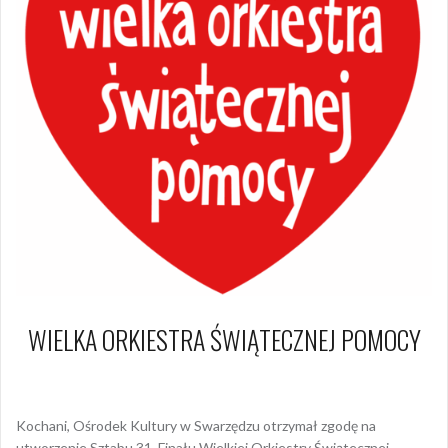
WIELKA ORKIESTRA ŚWIĄTECZNEJ POMOCY
3 listopada 2022
Dagmara Szymańska
Kochani, Ośrodek Kultury w Swarzędzu otrzymał zgodę na
utworzenie Sztabu 31. Finału Wielkiej Orkiestry Świątecznej