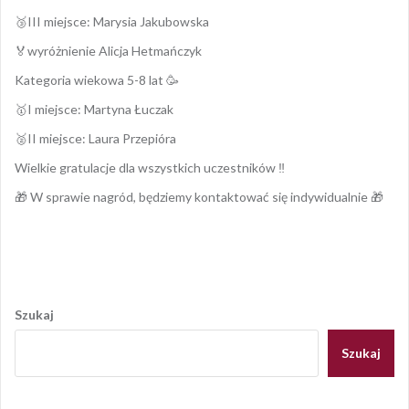
🥉III miejsce: Marysia Jakubowska
🏅wyróżnienie Alicja Hetmańczyk
Kategoria wiekowa 5-8 lat 🥳
🥇I miejsce: Martyna Łuczak
🥈II miejsce: Laura Przepióra
Wielkie gratulacje dla wszystkich uczestników ‼️
🎁 W sprawie nagród, będziemy kontaktować się indywidualnie 🎁
Opublikowany w
2020
,
ARCHIWUM
Nawigacja
wpisu
Szukaj
Szukaj