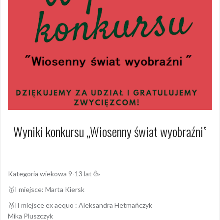
Wyniki konkursu „Wiosenny świat wyobraźni”
18 maja 2020
Dagmara Szymańska
Kategoria wiekowa 9-13 lat 🥳
🥇I miejsce: Marta Kiersk
🥈II miejsce ex aequo : Aleksandra Hetmańczyk
Mika Pluszczyk