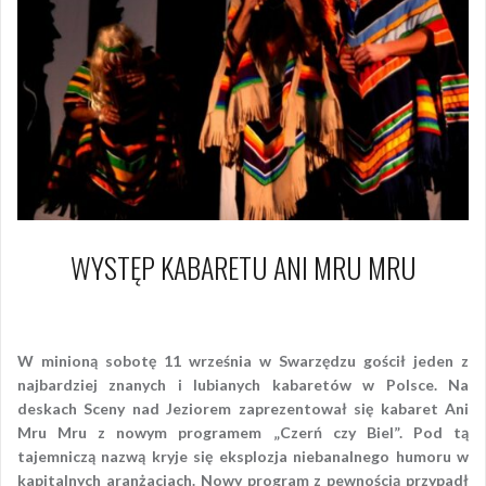
WYSTĘP KABARETU ANI MRU MRU
11 września 2010
Piotr
W minioną sobotę 11 września w Swarzędzu gościł jeden z
najbardziej znanych i lubianych kabaretów w Polsce. Na
deskach Sceny nad Jeziorem zaprezentował się kabaret Ani
Mru Mru z nowym programem „Czerń czy Biel”. Pod tą
tajemniczą nazwą kryje się eksplozja niebanalnego humoru w
kapitalnych aranżacjach. Nowy program z pewnością przypadł