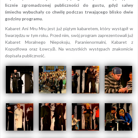
licznie zgromadzonej publiczności do gustu, gdyż salwy
śmiechu wybuchały co chwilę podczas trwającego blisko dwie
godziny programu.
Kabaret Ani Mru Mru jest już piątym kabaretem, który wystąpił w
Swarzędzu w tym roku. Przed nim, swój program zaprezentowali już
Kabaret Moralnego Niepokoju, Paranienormalni, Kabaret z
Kopydłowa oraz Łowcy.B. Na wszystkich występach znakomicie
dopisała publiczność.