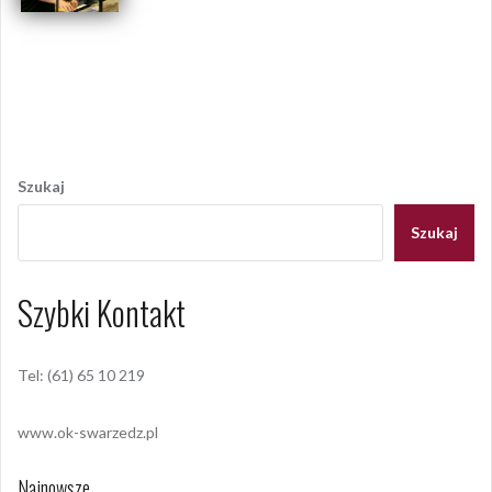
Opublikowany w
2009
,
ARCHIWUM
Tagged
flażolet
,
spotkanie
flażoletowe
,
swarzędzka orkiestra flażoletowa
Nawigacja
wpisu
Szukaj
Szukaj
Szybki Kontakt
Tel: (61) 65 10 219
www.ok-swarzedz.pl
Najnowsze