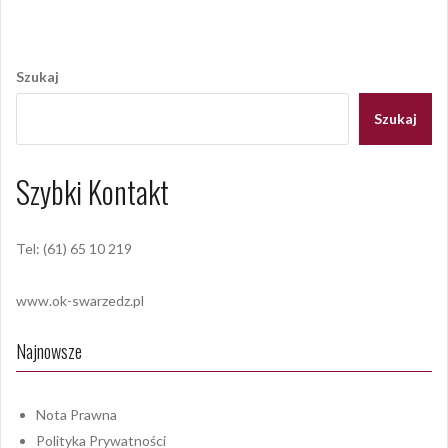
Nawigacja
wpisu
Szukaj
Szukaj
Szybki Kontakt
Tel: (61) 65 10 219
www.ok-swarzedz.pl
Najnowsze
Nota Prawna
Polityka Prywatności