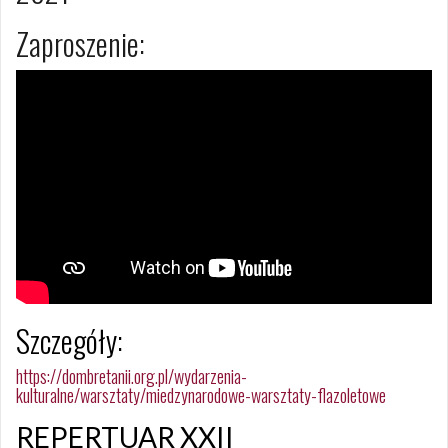
Zaproszenie:
Szczegóły:
https://dombretanii.org.pl/wydarzenia-
kulturalne/warsztaty/miedzynarodowe-warsztaty-flazoletowe
REPERTUAR XXII