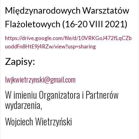
Międzynarodowych Warsztatów
Flażoletowych (16-20 VIII 2021)
https://drive.google.com/file/d/10VRKGoJ472fLqCZb
uoddFn8HtE9j4RZw/view?usp=sharing
Zapisy:
lwjkwietrzynski@gmail.com
W imieniu Organizatora i Partnerów
wydarzenia,
Wojciech Wietrzyński
Opublikowany w
AKTUALNOŚCI