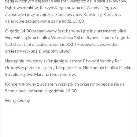
będą w różnych częściach miasta Swarzędz: os. Kościuszkowców,
Dąbrowszczaków, Raczyńskiego oraz na os Zamoyskiego w
Zalasewie i przy przejeździe kolejowym w Kobylnicy. Koncerty
osiedlowe zaplanowane są na godz. 13:00
O godz. 14:30 zaplanowany jest barwny i głośny przemarsz ulicą
Wrzesińską (start: ulica Wrzesińska 28) na Rynek. Tam też o godz.
15:00 nastąpi oficjalne otwarcie XXIII Festiwalu a wszystkie
orkiestry wykonają wspólny utwór.
Następnie orkiestry skierują się w stronę Pływalni Wodny Raj.
Uroczysty przemarsz przejdzie przez Plac Niezłomnych, ulicę Piaski,
Strzelecką, Św. Marcina i Kosynierów.
Koncert główny z udziałem wszystkich orkiestr odbędzie się na
Scenie nad Jeziorem o godzinie 16:00
Wstęp wolny
Opublikowany w
AKTUALNOŚCI
Nawigacja