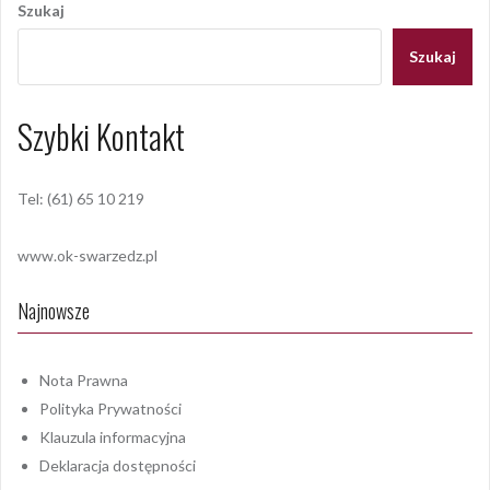
wpisu
Szukaj
Szukaj
Szybki Kontakt
Tel: (61) 65 10 219
www.ok-swarzedz.pl
Najnowsze
Nota Prawna
Polityka Prywatności
Klauzula informacyjna
Deklaracja dostępności